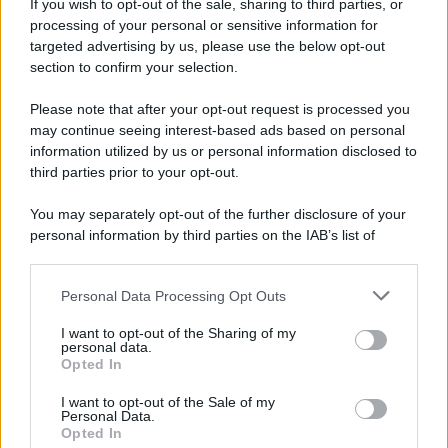
If you wish to opt-out of the sale, sharing to third parties, or
Iscriviti alla nostra newsletter per non perdere le ultime
processing of your personal or sensitive information for
novità
targeted advertising by us, please use the below opt-out
section to confirm your selection.
Iscriviti Ora
Please note that after your opt-out request is processed you
may continue seeing interest-based ads based on personal
information utilized by us or personal information disclosed to
third parties prior to your opt-out.
You may separately opt-out of the further disclosure of your
personal information by third parties on the IAB’s list of
© 2026 | Ediservice s.r.l. 95126 Catania – Via Principe
downstream participants.
Nicola, 22 – P.IVA: 01153210875 – Cciaa Catania n.
Personal Data Processing Opt Outs
This information may also be disclosed by us to third parties
01153210875 – Quotidiano di Sicilia usufruisce dei
on the IAB’s List of Downstream Participants that may further
contributi di cui al D.lgs n. 70/2017
I want to opt-out of the Sharing of my
disclose it to other third parties.
personal data.
Opted In
I want to opt-out of the Sale of my
Personal Data.
Chi Siamo
Opted In
Fondazione Etica e Valori Marilù Tregua