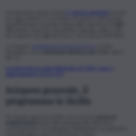
Prende piede anche in Sicilia
lo
sciopero generale
previsto
per oggi, venerdì 17 novembre. Ad aderire nell’Isola alla
manifestazione nazionale indetta dalle segreterie di
Cgil
e
Uil
saranno i lavoratori del pubblico impiego, della scuola,
dei trasporti, dei vigili del fuoco e dei Consorzi di bonifica.
Lo sciopero,
inizialmente pensato per 8 ore
, è stato
rimodulato con un’
astensione dal lavoro per 4 ore
, dalle 9
alle 13.
Iscriviti gratis al canale WhatsApp di QdS.it, news e
aggiornamenti CLICCA QUI
Sciopero generale, il
programma in Sicilia
Per quanto riguarda la Sicilia, sono previste
numerose
manifestazioni
anche nelle principali città dell’Isola in
contemporanea con la grande mobilitazione in programma
nel pomeriggio a piazza del Popolo a Roma.