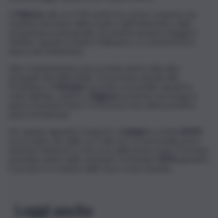
A
Palermo
, alle ore 9.30, partirà un corteo composto da
studenti, lavoratori della scuola e dell’Università e della
formazione professionale che partirà da piazza Ruggero
Settimo, davanti al Teatro Politeama, e si concentrerà in
piazza del Parlamento.
Altre manifestazioni sono previste anche nelle altre
principali città della Sicilia, con proteste davanti alle
Prefetture. A
Messina
è previsto un presidio davanti la
sede dell’Inps, mentre a
Ragusa
la protesta avrà luogo in
piazza Giovanni Paolo II. A Siracusa sono attesi presidi in
piazza Archimede.
Per quanto riguarda i trasporti, a
Catania
la società
AMTS
ha ricordato che dalle ore 9 alle ore 13 il personale potrà
astenersi dal lavoro e nel corso della fascia oraria “il servizio
potrebbe subire delle variazioni”. A Messina l’
ATM
garantirà
il servizio in occasione delle fasce orarie di punta.
Leggi anche