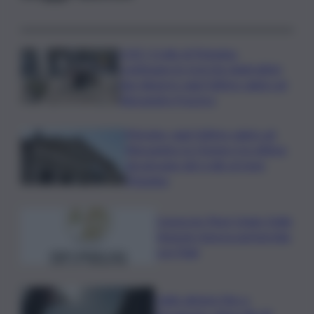
LIVE | Crollo di Pistunina,
continuano le ricerche degli ultimi
due dispersi: oggi l’ultimo saluto ad
Alessandra Frazzica
Messina, oggi l’ultimo saluto ad
Alessandra: la 21enne è la vittima
più giovane del crollo al rione
Pistunina
Consorzio Pinot Grigio Delle
Venezie rinnova partnership
con Fidal
Caldo almeno fino a