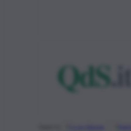
Google
Discover
Fonti 
Seguici su