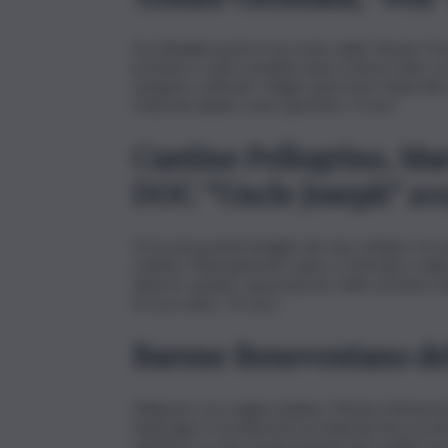
Da Gibellina parte il racconto delle Tenute Ore
profumi e colori mediterranei si intrecciano col 
vengono coltivati i vitigni autoctoni Catarr
Charmat ideale come aperitivo. 9 euro
Cantine Pellegrino, Ma
DOC “Uncle Joseph” 201
Tra le più grandi famiglie del vino siciliano, h
cantina. Naturalmente siamo a Marsala e nelle 
diverse varianti, qui proposto nella versione d
di cioccolato. 16 euro
Barone Beneventano del
Milanese con origini siciliane, Pierluca Beneve
Nubìvago è un blend di uve bianche (tra cui al
selettiva, un vino praticamente introvabile ma 