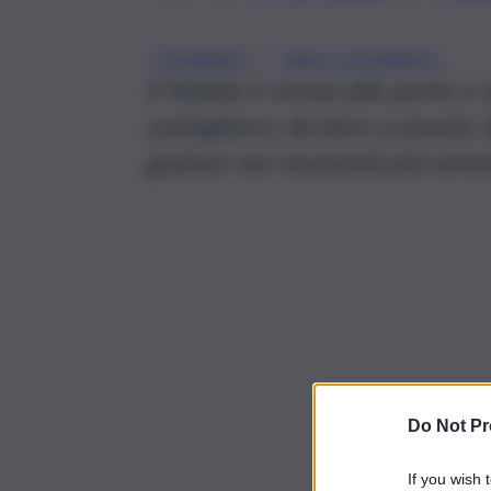
, 
SPUMANTE
VINO E SPUMANTE
Il Natale è ormai alle porte e
consigliarvi, da bere a tavola
gustare nei momenti più sereni
Do Not Pr
If you wish 