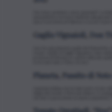
Che feste sarebbero senza spumanti? La Sicili
spumantistica ma il brut dedicato alla giovan
nasce in provincia di Palermo a cui non si può 
Gaglio Vignaioli, Don T
Una Doc giovanissima quella del Mamertino che d
Cesare. Quello di Gaglio Vignaioli è stato dedi
provincia di Messina, le varietà utilizzate que
tra le isole Eolie e l’Etna. 26 euro
Planeta, Passito di Noto
L’azienda siciliana che ha dato lustro al vino d
vitigni del mondo, il Moscato Bianco. Il compag
che ben si sposa anche al classico panettone.
Tenute Orestiadi, “Feu”