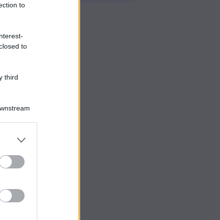
Scalfaro
ection to
nterest-
closed to
 third
Downstream