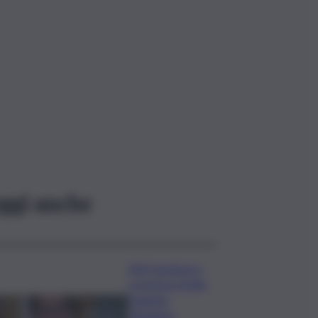
ggi anche
Ddl Coesione e
crescita in Sicilia,
Dagnino:
“Risultato