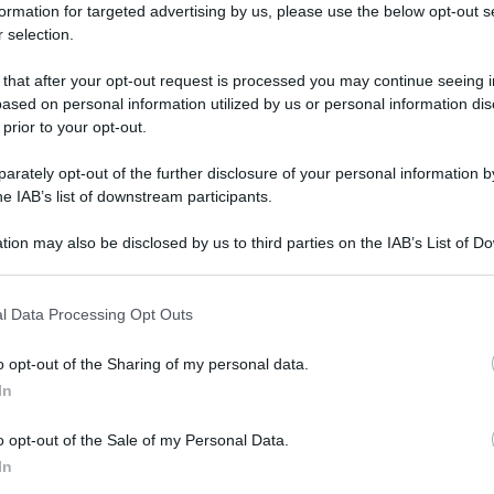
formation for targeted advertising by us, please use the below opt-out s
 selection.
i brindisi di fine anno? Bianchi, rossi, spumanti? I vini che
 that after your opt-out request is processed you may continue seeing i
o ci si trova in difficoltà su cosa scegliere. Abbiamo
ased on personal information utilized by us or personal information dis
re a tavola, da regalare o semplicemente da gustare nei
 prior to your opt-out.
Un’antologia di proposte per le strenne delle prossime feste
o con storie di cantine e vignaioli e delle loro migliori
’albero? Scoprite insieme a noi i consigli per le feste.
rately opt-out of the further disclosure of your personal information by
he IAB’s list of downstream participants.
so 2019
tion may also be disclosed by us to third parties on the IAB’s List of 
 that may further disclose it to other third parties.
esti giorni non possiamo non dedicare un pensiero ad
 contemporanei. Scomparso nei giorni scorsi, ha dato luce
l Data Processing Opt Outs
tra le altre cose, l’evento “Contrade dell’Etna”. A
ne di Sicilia), che porta l’omonimo nome dell’azienda, si
o opt-out of the Sharing of my personal data.
scalese, per riflettere le profonde differenze insite nei
In
i diversi dovuti a quote e esposizioni differenti dei vigneti.
il regalo perfetto in questi giorni di feste. 26 euro
o opt-out of the Sale of my Personal Data.
orinto
In