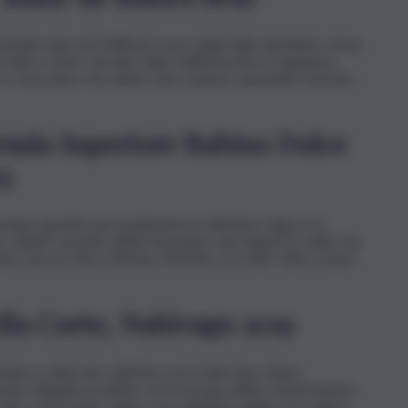
stiadi: nate nel 2008 nel cuore della Valle del Belìce, dove
mito e l’arte. Sui dolci rilievi dell’entroterra trapanese
atto e Grecanico che danno vita a questo spumante metodo
rsala Superiore Rubino Dolce
5
a sempre gestito personalmente le attività in vigna e in
cantine storiche affina l’omonimo vino liquoroso nelle sue
olce da uve Nero d’Avola. Perfetto con tutti i dolci a base
la Corte, Nubìvago 2019
ntano è atterrato sull’Etna con le idee ben chiare.
cune reliquie) prodotto con la tecnica della crioestrazione
che ci lascia ben capire cosa significhi vagare tra sogni e