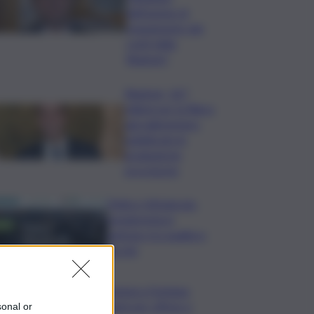
dell’azione di
risanamento dei
conti della
Regione”
Regione, 167
milioni per la filiera
agroalimentare:
pubblicate le
graduatorie
provvisorie
Trittico Vitivinicolo:
vendemmia in
anticipo tra qualità e
siccità
Camera,Opposizioni a Fontana:
sanzioni a Bignami per offese a
sonal or