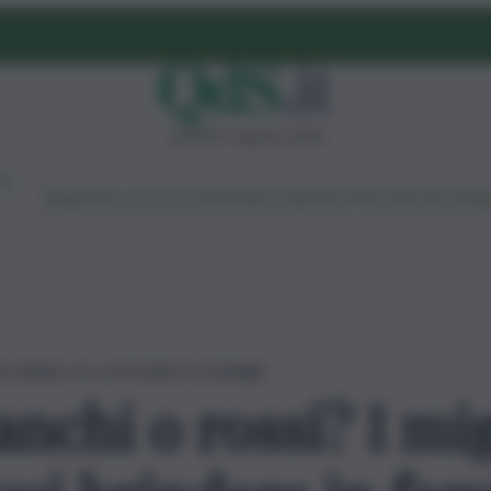
venerdì 7 agosto 2026
Ambiente
Lavoro
Economia
Politica
Cultura
Dai Mercati
Podcast
Vid
i siciliani con cui brindare in famiglia
nchi o rossi? I mig