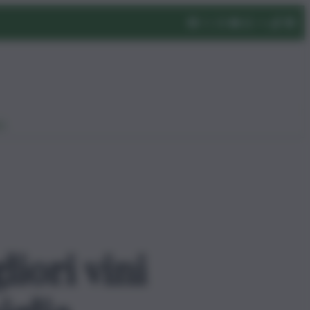
eo
liori vini