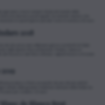
a ogni anno cresce sempre di più nel mondo della
e Enrica ha davvero pochi eguali. Un metodo classico che
rinunciare in questi giorni speciali. Costo in enoteca 26 euro
indaro 2018
à vita ad un vino millenario già tra i preferiti di Giulio
cato dalla nipote Flora al bisnonno Tindaro. Siamo in
lle del Nocera e del Nero d’Avola, i vigneti invece si trovano
 2019
ell’isola produce a Noto un passito da uno dei più antichi
no ideale della grande tradizione dolciaria della Sicilia ma
 Provare per credere. 22 euro
 Blanc de Blancs Brut