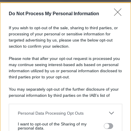
Do Not Process My Personal Information
Iscriviti alla nostra Newsletter
If you wish to opt-out of the sale, sharing to third parties, or
Iscriviti alla nostra newsletter per non perdere le ultime
processing of your personal or sensitive information for
novità
targeted advertising by us, please use the below opt-out
section to confirm your selection.
Iscriviti Ora
Please note that after your opt-out request is processed you
may continue seeing interest-based ads based on personal
information utilized by us or personal information disclosed to
third parties prior to your opt-out.
You may separately opt-out of the further disclosure of your
personal information by third parties on the IAB’s list of
© 2026 | Ediservice s.r.l. 95126 Catania – Via Principe
downstream participants.
Nicola, 22 – P.IVA: 01153210875 – Cciaa Catania n.
Personal Data Processing Opt Outs
This information may also be disclosed by us to third parties
01153210875 – Quotidiano di Sicilia usufruisce dei
on the IAB’s List of Downstream Participants that may further
contributi di cui al D.lgs n. 70/2017
I want to opt-out of the Sharing of my
disclose it to other third parties.
personal data.