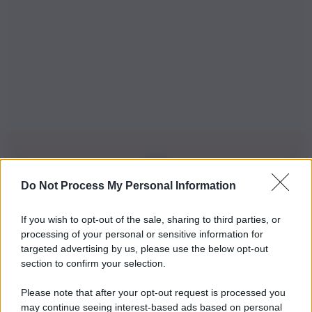
Do Not Process My Personal Information
Iscriviti alla nostra Newsletter
If you wish to opt-out of the sale, sharing to third parties, or
Iscriviti alla nostra newsletter per non perdere le ultime
processing of your personal or sensitive information for
novità
targeted advertising by us, please use the below opt-out
section to confirm your selection.
Iscriviti Ora
Please note that after your opt-out request is processed you
may continue seeing interest-based ads based on personal