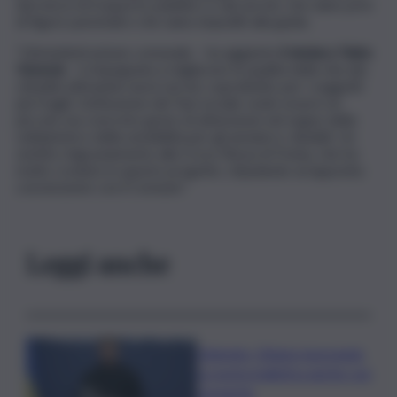
dai mezzi di trasporto pubblico e dai servizi, che siano privi
di figure parentali e che siano impediti alla guida.
“L’Amministrazione comunale – ha aggiunto
il sindaco Fabio
Venezia
– è impegnata a migliorare la qualità della vita dei
cittadini attivando nuovi servizi, soprattutto per i soggetti
più fragili. L’istituzione del Taxi sociale vuole essere un
piccolo ma concreto gesto di attenzione nel segno della
solidarietà e della sensibilità per gli anziani e i disabili. Un
sentito ringraziamento alla Croce Rossa di Troina, che ha
molto creduto in questo progetto, stipulando un’apposita
convenzione con il Comune”.
Leggi anche
Zelensky: Stiamo lavorando
su nostra balistica anche con
Leonardo