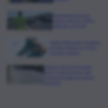
Tamponamento tra più
vetture sulla A29, traffico
rallentato a Torretta
Codice della strada, si studiano
le novità: patente a 17 anni e
sorpasso a destra
Palermo, due morti in cinque
giorni: “Il tavolo tecnico sulla
sicurezza stradale non può più
aspettare”