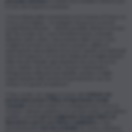
personale volontario
, in cambio di un semplice rimborso per
il costo del trasporto sostenuto.
“Con la stipula della convenzione tra il Comune di Troina e la
Croce rossa italiana – ha spiegato l’assessore ai servizi
sociali Silvana Romano – diventa possibile attivare il servizio
del Taxi sociale che, come Amministrazione comunale,
abbiamo tanto voluto. L’associazione della Croce rossa
svolgerà il servizio con un mezzo proprio, adibito al
superamento dei problemi di accesso rispetto ai tradizionali
mezzi di trasporto. Un servizio finalizzato al miglioramento
della vita dei cittadini, agevolandone l’accesso ai servizi
socio-sanitari, che nasce per favorire l’autonomia e
l’integrazione della persona disabile, anziana e fragile,
supportandola nelle funzioni di spostamento che non
sempre è in grado di espletare”.
Il Taxy sociale, che viaggerà in base alle
richieste che
perverranno presso l’Ufficio di Segretariato sociale
comunale
, prevede infatti l’accompagnamento presso le
strutture sanitarie pubbliche ed i presidi medico-specialistici
pubblici e privati
per lo svolgimento di esami clinici e di
laboratorio e per le cure fisiche e riabilitative
, e sarà
prioritariamente
riservato ai disabili
che vivono a distanza