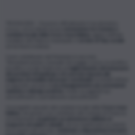
TROINA (EN) – Ha preso ufficialmente il via domenica
scorsa, con la stipula di una
convenzione tra Comune e
comitato locale della Croce rossa italiana
, siglata nell’Aula
consiliare del Palazzo municipale, il s
ervizio di Taxy sociale
sul territorio troinese.
Come sottolineato dal Municipio in una nota,
“l’Amministrazione comunale nel maggio scorso, in un’ottica
di politica sociale finalizzata al
miglioramento del benessere
dei portatori di handicap e di concreta risposta alle
esigenze di mobilità dei propri concittadini
, ha infatti istituto
un apposito servizio di
accompagnamento per prestazioni
sanitarie e disbrigo pratiche
, rivolto ai soggetti non
autosufficienti o parzialmente autosufficienti”.
Un progetto sposato dal comitato locale della
Croce rossa
italiana
, che grazie a un contributo del Comune di Troina ha
recentemente
acquistato un automezzo abilitato al
trasporto di malati e disabili
, che ha manifestato la volontà
di occuparsi del servizio,
mettendo a disposizione il proprio