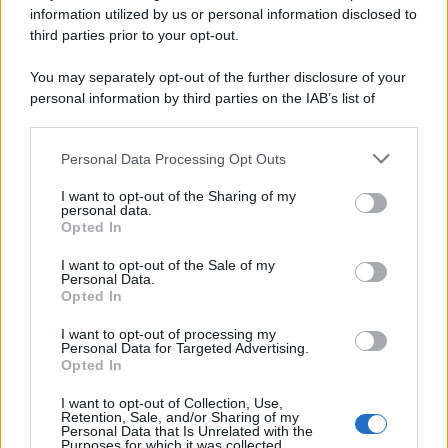
information utilized by us or personal information disclosed to
third parties prior to your opt-out.
You may separately opt-out of the further disclosure of your
personal information by third parties on the IAB’s list of
© 2026 | Ediservice s.r.l. 95126 Catania – Via Principe
downstream participants.
Nicola, 22 – P.IVA: 01153210875 – Cciaa Catania n.
Personal Data Processing Opt Outs
This information may also be disclosed by us to third parties
01153210875 – Quotidiano di Sicilia usufruisce dei
on the IAB’s List of Downstream Participants that may further
contributi di cui al D.lgs n. 70/2017
I want to opt-out of the Sharing of my
disclose it to other third parties.
personal data.
Opted In
I want to opt-out of the Sale of my
Personal Data.
Chi Siamo
Opted In
Fondazione Etica e Valori Marilù Tregua
Fondatore Carlo Alberto Tregua
Lavora con noi
I want to opt-out of processing my
Personal Data for Targeted Advertising.
Gerenza
Opted In
I want to opt-out of Collection, Use,
Retention, Sale, and/or Sharing of my
Personal Data that Is Unrelated with the
Purposes for which it was collected.