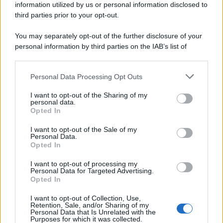
information utilized by us or personal information disclosed to
third parties prior to your opt-out.
You may separately opt-out of the further disclosure of your
personal information by third parties on the IAB’s list of
© 2026 | Ediservice s.r.l. 95126 Catania – Via Principe
downstream participants.
Nicola, 22 – P.IVA: 01153210875 – Cciaa Catania n.
Personal Data Processing Opt Outs
This information may also be disclosed by us to third parties
01153210875 – Quotidiano di Sicilia usufruisce dei
on the IAB’s List of Downstream Participants that may further
contributi di cui al D.lgs n. 70/2017
I want to opt-out of the Sharing of my
disclose it to other third parties.
personal data.
Opted In
I want to opt-out of the Sale of my
Personal Data.
Chi Siamo
Opted In
Fondazione Etica e Valori Marilù Tregua
Fondatore Carlo Alberto Tregua
Lavora con noi
I want to opt-out of processing my
Personal Data for Targeted Advertising.
Gerenza
Opted In
I want to opt-out of Collection, Use,
Retention, Sale, and/or Sharing of my
Personal Data that Is Unrelated with the
Purposes for which it was collected.