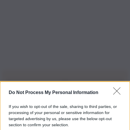
Do Not Process My Personal Information
Iscriviti alla nostra Newsletter
If you wish to opt-out of the sale, sharing to third parties, or
Iscriviti alla nostra newsletter per non perdere le ultime
processing of your personal or sensitive information for
novità
targeted advertising by us, please use the below opt-out
section to confirm your selection.
Iscriviti Ora