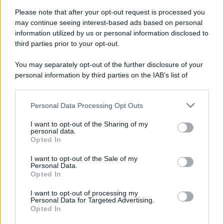
Please note that after your opt-out request is processed you
may continue seeing interest-based ads based on personal
information utilized by us or personal information disclosed to
third parties prior to your opt-out.
You may separately opt-out of the further disclosure of your
personal information by third parties on the IAB’s list of
© 2026 | Ediservice s.r.l. 95126 Catania – Via Principe
downstream participants.
Nicola, 22 – P.IVA: 01153210875 – Cciaa Catania n.
Personal Data Processing Opt Outs
This information may also be disclosed by us to third parties
01153210875 – Quotidiano di Sicilia usufruisce dei
on the IAB’s List of Downstream Participants that may further
contributi di cui al D.lgs n. 70/2017
I want to opt-out of the Sharing of my
disclose it to other third parties.
personal data.
Opted In
I want to opt-out of the Sale of my
Personal Data.
Chi Siamo
Opted In
Fondazione Etica e Valori Marilù Tregua
Fondatore Carlo Alberto Tregua
Lavora con noi
I want to opt-out of processing my
Personal Data for Targeted Advertising.
Gerenza
Opted In