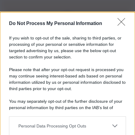
Do Not Process My Personal Information
Iscriviti alla nostra Newsletter
If you wish to opt-out of the sale, sharing to third parties, or
Iscriviti alla nostra newsletter per non perdere le ultime
processing of your personal or sensitive information for
novità
targeted advertising by us, please use the below opt-out
section to confirm your selection.
Iscriviti Ora
Please note that after your opt-out request is processed you
may continue seeing interest-based ads based on personal
information utilized by us or personal information disclosed to
third parties prior to your opt-out.
You may separately opt-out of the further disclosure of your
personal information by third parties on the IAB’s list of
© 2026 | Ediservice s.r.l. 95126 Catania – Via Principe
downstream participants.
Nicola, 22 – P.IVA: 01153210875 – Cciaa Catania n.
Personal Data Processing Opt Outs
This information may also be disclosed by us to third parties
01153210875 – Quotidiano di Sicilia usufruisce dei
on the IAB’s List of Downstream Participants that may further