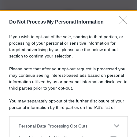
Do Not Process My Personal Information
Iscriviti alla nostra Newsletter
If you wish to opt-out of the sale, sharing to third parties, or
Iscriviti alla nostra newsletter per non perdere le ultime
processing of your personal or sensitive information for
novità
targeted advertising by us, please use the below opt-out
section to confirm your selection.
Iscriviti Ora
Please note that after your opt-out request is processed you
may continue seeing interest-based ads based on personal
information utilized by us or personal information disclosed to
third parties prior to your opt-out.
You may separately opt-out of the further disclosure of your
personal information by third parties on the IAB’s list of
© 2026 | Ediservice s.r.l. 95126 Catania – Via Principe
downstream participants.
Nicola, 22 – P.IVA: 01153210875 – Cciaa Catania n.
Personal Data Processing Opt Outs
This information may also be disclosed by us to third parties
01153210875 – Quotidiano di Sicilia usufruisce dei
on the IAB’s List of Downstream Participants that may further
contributi di cui al D.lgs n. 70/2017