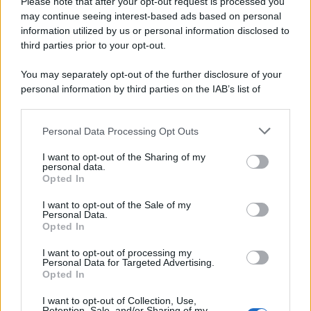
Please note that after your opt-out request is processed you
may continue seeing interest-based ads based on personal
information utilized by us or personal information disclosed to
third parties prior to your opt-out.
You may separately opt-out of the further disclosure of your
personal information by third parties on the IAB’s list of
© 2026 | Ediservice s.r.l. 95126 Catania – Via Principe
downstream participants.
Nicola, 22 – P.IVA: 01153210875 – Cciaa Catania n.
Personal Data Processing Opt Outs
This information may also be disclosed by us to third parties
01153210875 – Quotidiano di Sicilia usufruisce dei
on the IAB’s List of Downstream Participants that may further
contributi di cui al D.lgs n. 70/2017
I want to opt-out of the Sharing of my
disclose it to other third parties.
personal data.
Opted In
I want to opt-out of the Sale of my
Personal Data.
Chi Siamo
Opted In
Fondazione Etica e Valori Marilù Tregua
Fondatore Carlo Alberto Tregua
Lavora con noi
I want to opt-out of processing my
Personal Data for Targeted Advertising.
Gerenza
Opted In
I want to opt-out of Collection, Use,
Retention, Sale, and/or Sharing of my