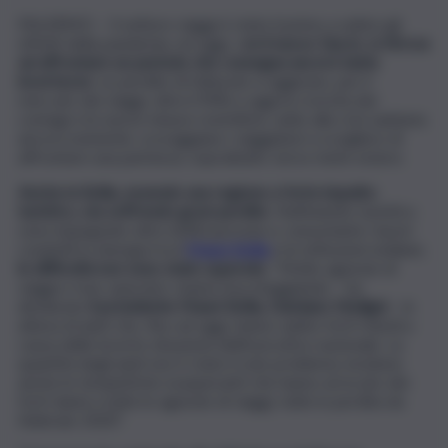
PALERMO – Il settore viaggi è stato il primo a subire gli
effetti della pandemia, ed oggi, c
on il nuovo Dpcm, si ritrova
ad affrontare un periodo che consegna ancora tante
incertezze
. Le perdite di fatturato si aggirano, per il
mercato dei viaggi, oltre il 90% e oggi la crescita dei
contagi e le nuove misure restrittive, unite alla crisi sanitaria
ancora esistente, scoraggiano i viaggiatori a scegliere di
affrontare una partenza, soprattutto verso mete estere.
Anche la Sicilia, essendo una regione a forte impatto
turistico, sta soffrendo gravi perdite
. Nell’indotto turistico
sono impegnate oltre 6000 persone e, nonostante i lavori
condotti in sinergia tra il
Maavi Sicilia
e le istituzioni siciliane,
le difficoltà non sono state superate
. “Molte agenzie di
viaggi e tour operator stanno boccheggiando – ha
dichiarato
il presidente Maavi Sicilia, Damiano Vindigni
– in
attesa di aiuti che, fino ad oggi, hanno subito forti ritardi a
causa delle incerte situazioni dell’esecutivo nazionale. La
quantità degli aiuti non è stato il solo problema, incidono
anche le tempistiche esasperanti che hanno arrecato dei
forti danni a tutte le agenzie di viaggi, tutte in perdita da
febbraio 2020”.