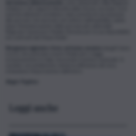
del turismo abbia la priorità
, come annunciato dalla Regione
siciliana e che segua la filosofia della Grecia, secondo cui le
autorità elleniche avrebbero dato priorità di vaccinazione
alle persone che lavorano nel settore dell’ospitalità, subito
dopo l’immunizzazione delle persone più vulnerabili.
Ringrazio l’assessore Manlio Messina per la sua disponibilità
nei confronti del Maavi Sicilia”.
Bisognava ragionare, forse, sui bonus vacanze
elargiti l’anno
scorso che potevano essere finalizzati a viaggi
esclusivamente in Italia, favorendo il turismo nazionale. Si
sarebbe verosimilmente ridotta la diffusione del virus,
evitandone l’importazione dall’estero.
Biagio Tinghino
Leggi anche