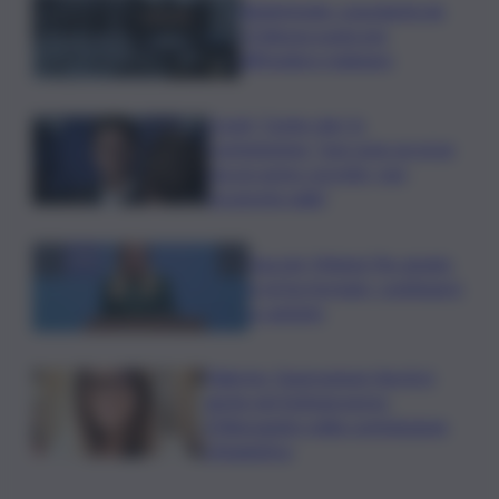
Bitdefender: popolarità de
L’Odissea usata per
diffondere malware
Covid, ‘Conte-day’ in
commissione: “non sono un eroe
ma un uomo corretto, non
troverete nulla”
Guccini, Meloni: l’ho amato
e mi ha formato, continuerò
a cantarlo
Palermo, l’operazione Varchi è
anche nel Sottogoverno:
D’Alessandro nella commissione
Urbanistica