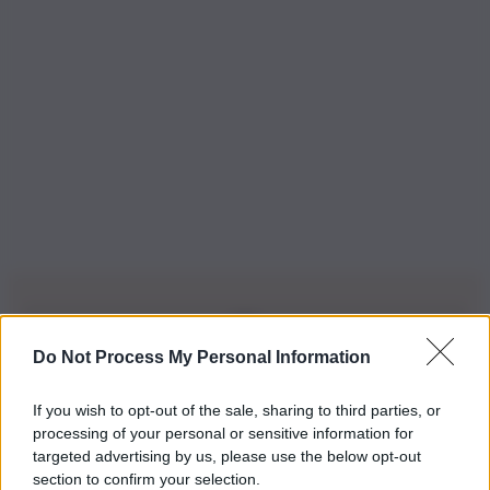
Do Not Process My Personal Information
Iscriviti alla nostra Newsletter
If you wish to opt-out of the sale, sharing to third parties, or
Iscriviti alla nostra newsletter per non perdere le ultime
processing of your personal or sensitive information for
novità
targeted advertising by us, please use the below opt-out
section to confirm your selection.
Iscriviti Ora