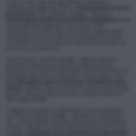
“L’assessorato regionale alle Attività produttive ha
destinato nel maggio del 2020, un
fondo perduto di 2156 €
per partita iva
– ha continuato Vindigni -. Riteniamo
lodevole questa iniziativa ma totalmente inadeguata
perché
è impossibile generalizzare tra le diverse realtà.
Nonostante ci si ostini a dire che le nostre agenzie siano
rimaste aperte, noi non siamo mai stati operativi, poiché
non abbiamo e non avremo, per tutto il 2021, prodotto da
proporre al consumatore”.
“Dopo 40 anni – ha detto Vindigni – abbiamo ottenuto
l’abolizione della tassa governativa regionale grazie
all’assessorato al Turismo della Sicilia. L’assessore Turano e il
presidente della Terza commissione, Orazio Ragusa, sono
stati
disponibili ad aprire un tavolo per ascoltare le nostre
richiest
e. Abbiamo messo sul tavolo la proposta di un fondo
perduto che possa dare un piccolo sostegno in linea con
altre regioni d’Italia”.
“Viaggiare al momento è difficoltoso ma non impossibile –
ha concluso Damiano Vindigni -, speriamo e ci auguriamo
che i corridoi sanitari e le misure di sicurezza che abbiamo
richiesto, vengano accolti ed adottati nel più breve tempo
possibile.
Auspichiamo che la vaccinazione per gli operatori