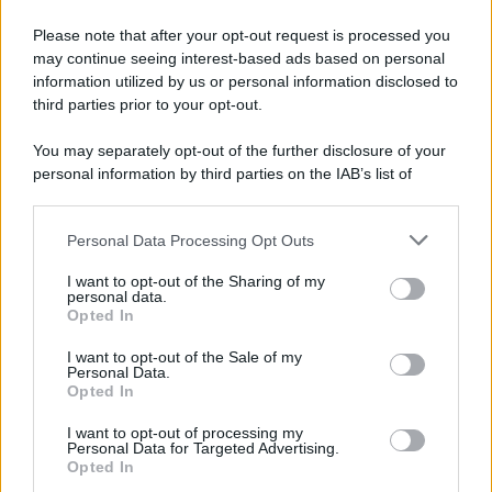
Please note that after your opt-out request is processed you
may continue seeing interest-based ads based on personal
information utilized by us or personal information disclosed to
third parties prior to your opt-out.
You may separately opt-out of the further disclosure of your
personal information by third parties on the IAB’s list of
© 2026 | Ediservice s.r.l. 95126 Catania – Via Principe
downstream participants.
Nicola, 22 – P.IVA: 01153210875 – Cciaa Catania n.
Personal Data Processing Opt Outs
This information may also be disclosed by us to third parties
01153210875 – Quotidiano di Sicilia usufruisce dei
on the IAB’s List of Downstream Participants that may further
contributi di cui al D.lgs n. 70/2017
I want to opt-out of the Sharing of my
disclose it to other third parties.
personal data.
Opted In
I want to opt-out of the Sale of my
Personal Data.
Chi Siamo
Opted In
Fondazione Etica e Valori Marilù Tregua
Fondatore Carlo Alberto Tregua
Lavora con noi
I want to opt-out of processing my
Personal Data for Targeted Advertising.
Gerenza
Opted In