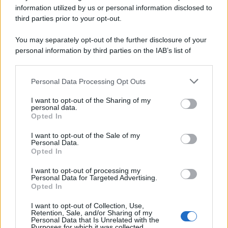
information utilized by us or personal information disclosed to
third parties prior to your opt-out.
You may separately opt-out of the further disclosure of your
personal information by third parties on the IAB’s list of
© 2026 | Ediservice s.r.l. 95126 Catania – Via Principe
downstream participants.
Nicola, 22 – P.IVA: 01153210875 – Cciaa Catania n.
Personal Data Processing Opt Outs
This information may also be disclosed by us to third parties
01153210875 – Quotidiano di Sicilia usufruisce dei
on the IAB’s List of Downstream Participants that may further
contributi di cui al D.lgs n. 70/2017
I want to opt-out of the Sharing of my
disclose it to other third parties.
personal data.
Opted In
I want to opt-out of the Sale of my
Personal Data.
Chi Siamo
Opted In
Fondazione Etica e Valori Marilù Tregua
Fondatore Carlo Alberto Tregua
Lavora con noi
I want to opt-out of processing my
Personal Data for Targeted Advertising.
Gerenza
Opted In
I want to opt-out of Collection, Use,
Retention, Sale, and/or Sharing of my
Personal Data that Is Unrelated with the
Purposes for which it was collected.