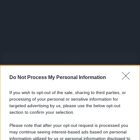
Do Not Process My Personal Information
Iscriviti alla nostra Newsletter
If you wish to opt-out of the sale, sharing to third parties, or
Iscriviti alla nostra newsletter per non perdere le ultime
processing of your personal or sensitive information for
novità
targeted advertising by us, please use the below opt-out
section to confirm your selection.
Iscriviti Ora
Please note that after your opt-out request is processed you
may continue seeing interest-based ads based on personal
information utilized by us or personal information disclosed to