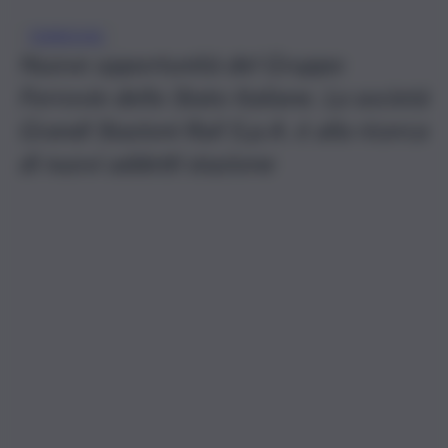
FERROVIE
Nuove opportunità del Gruppo
Ferrovie dello Stato Italiane. La società
Grandi Stazioni Rail S.p.A. è alla ricerca
di nuovi addetti stazione