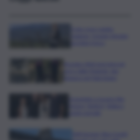
Il vino rosso cambia
stagione, Grassini: d’estate
servitelo fresco
Bruciano rifiuti pericolosi nel
parco delle Madonie, due
denunce nel Palermitano
Presentato a Locarno film
Totorici “Ketticé”, Bellucci
ospite speciale
Tuffi Europei, Elisa Cosetti