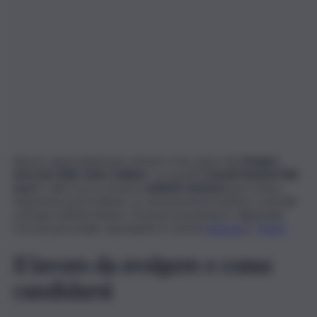
Nuove opportunità per entrare a far parte del
Gruppo
Ferrovie dello Stato Italiane
. La società
Grandi Stazioni Rail
S.p.A.
è alla ricerca di nuovi
addetti stazione
pure senza
esperienza precedente. Le assunzioni prevedono contratti
a tempo indeterminato. Possono presentarsi i diplomati.
Cercasi personale soprattutto le sedi di
Venezia
e
Torino
.
Il lavoro da svolgere e come
candidarsi