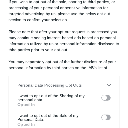
If you wish to opt-out of the sale, sharing to third parties, or
Iscriviti alla nostra newsletter per non perdere le ultime
processing of your personal or sensitive information for
novità
targeted advertising by us, please use the below opt-out
section to confirm your selection.
Iscriviti Ora
Please note that after your opt-out request is processed you
may continue seeing interest-based ads based on personal
information utilized by us or personal information disclosed to
third parties prior to your opt-out.
You may separately opt-out of the further disclosure of your
personal information by third parties on the IAB’s list of
© 2026 | Ediservice s.r.l. 95126 Catania – Via Principe
downstream participants.
Nicola, 22 – P.IVA: 01153210875 – Cciaa Catania n.
Personal Data Processing Opt Outs
This information may also be disclosed by us to third parties
01153210875 – Quotidiano di Sicilia usufruisce dei
on the IAB’s List of Downstream Participants that may further
contributi di cui al D.lgs n. 70/2017
I want to opt-out of the Sharing of my
disclose it to other third parties.
personal data.
Opted In
I want to opt-out of the Sale of my
Personal Data.
Chi Siamo
Opted In
Fondazione Etica e Valori Marilù Tregua