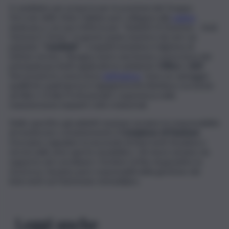
Il candidato per proporsi per le posizioni del Gruppo
Ferrovie dello Stato Italiane può collegarsi alla
pagina
dedicata e cercare l’offerta per “Addetti Di Stazione – Sedi
Venezia E Torino”. A questo punto basterà cliccare sul
pulsante “
Candidati
“. I requisiti includono il diploma di
istituto tecnico. Bisogna avere una buona conoscenza dei
principali pacchetti applicativi in ambiente
Office
e
SAP
.
Necessaria la conoscenza
dell’inglese
. Sono un vantaggio
qualifiche quali laurea in Ingegneria/Architettura, iscrizione
ad Albi e Ordini Professionali o esperienza nella
manutenzione impianti civili e industriali.
Nello specifico gli addetti stazione avranno la responsabilità
di monitorare costantemente il
Complesso di Stazione
.
Dovranno segnalare la necessità di interventi di pulizia e
servizi nelle aree aperte al pubblico. Gli stessi saranno da
supporto nel coordinare i fornitori al fine di garantire la
sicurezza. Saranno pure responsabili della gestione dei
interventi sul Patrimonio Immobiliare.
Leggi anche