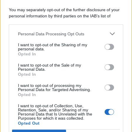
You may separately opt-out of the further disclosure of your
personal information by third parties on the IAB’s list of
© 2026 | Ediservice s.r.l. 95126 Catania – Via Principe
downstream participants.
Nicola, 22 – P.IVA: 01153210875 – Cciaa Catania n.
Personal Data Processing Opt Outs
This information may also be disclosed by us to third parties
01153210875 – Quotidiano di Sicilia usufruisce dei
on the IAB’s List of Downstream Participants that may further
contributi di cui al D.lgs n. 70/2017
I want to opt-out of the Sharing of my
disclose it to other third parties.
personal data.
Opted In
I want to opt-out of the Sale of my
Personal Data.
Chi Siamo
Opted In
Fondazione Etica e Valori Marilù Tregua
Fondatore Carlo Alberto Tregua
Lavora con noi
I want to opt-out of processing my
Personal Data for Targeted Advertising.
Gerenza
Opted In
I want to opt-out of Collection, Use,
Retention, Sale, and/or Sharing of my
Personal Data that Is Unrelated with the
Purposes for which it was collected.
Opted Out
Scarica l’app