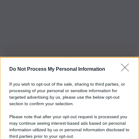
Do Not Process My Personal Information
Iscriviti alla nostra Newsletter
If you wish to opt-out of the sale, sharing to third parties, or
Iscriviti alla nostra newsletter per non perdere le ultime
processing of your personal or sensitive information for
novità
targeted advertising by us, please use the below opt-out
section to confirm your selection.
Iscriviti Ora
Please note that after your opt-out request is processed you
may continue seeing interest-based ads based on personal
information utilized by us or personal information disclosed to
third parties prior to your opt-out.