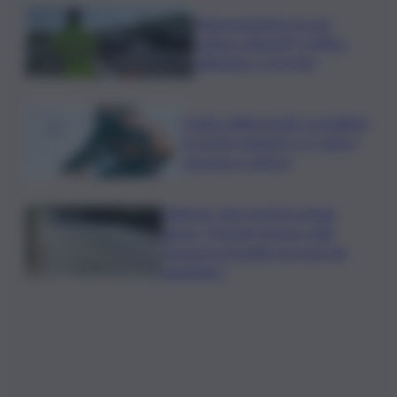
Tamponamento tra più
vetture sulla A29, traffico
rallentato a Torretta
Codice della strada, si studiano
le novità: patente a 17 anni e
sorpasso a destra
Palermo, due morti in cinque
giorni: “Il tavolo tecnico sulla
sicurezza stradale non può più
aspettare”