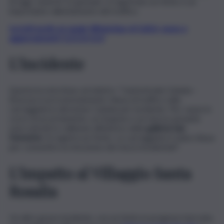
di oggi, venerdì 12 gennaio: si registrano un ferito e un
importante rallentamento del traffico.
Iscriviti gratis al canale WhatsApp di QdS.it, news e
aggiornamenti CLICCA QUI
L’incidente
Questa la nota Anas sul sinistro: “L’autostrada Catania –
Siracusa è provvisoriamente chiusa al traffico sulla
carreggiata in direzione Catania per incidente. Per cause in
corso di accertamento, un furgone e un mezzo pesante
sono entrati in collisione all’interno della
galleria San
Demetrio
. Si registra un ferito. La carreggiata è stata chiusa
per consentire la rimozione dei mezzi incidentati”.
L’impatto al Villaggio Santa
Rosalia
Un altro grave incidente, con un ferito in prognosi riservata,