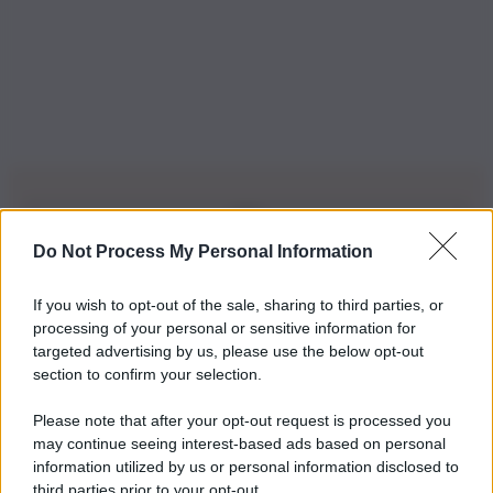
Do Not Process My Personal Information
Iscriviti alla nostra Newsletter
If you wish to opt-out of the sale, sharing to third parties, or
Iscriviti alla nostra newsletter per non perdere le ultime
processing of your personal or sensitive information for
novità
targeted advertising by us, please use the below opt-out
section to confirm your selection.
Iscriviti Ora
Please note that after your opt-out request is processed you
may continue seeing interest-based ads based on personal
information utilized by us or personal information disclosed to
third parties prior to your opt-out.