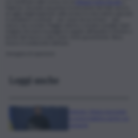
si è verificato nelle scorse ore al
Villaggio Santa Rosalia
a
Palermo. Secondo una prima ricostruzione dei fatti, ancora
al vaglio degli inquirenti, nella serata tra mercoledì e giovedì
si sarebbero scontrati – per cause da accertare – due
mezzi: uno scooter Piaggio Liberty e un’auto modello Opel
Insignia. Ad avere la peggio in seguito all’impatto il 35enne a
bordo del mezzo a due ruote, ferito gravemente. Illeso,
invece, il conducente dell’auto.
Immagine di repertorio
Leggi anche
Zelensky: Stiamo lavorando
su nostra balistica anche con
Leonardo