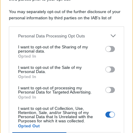
You may separately opt-out of the further disclosure of your
personal information by third parties on the IAB’s list of
© 2026 | Ediservice s.r.l. 95126 Catania – Via Principe
downstream participants.
Nicola, 22 – P.IVA: 01153210875 – Cciaa Catania n.
Personal Data Processing Opt Outs
This information may also be disclosed by us to third parties
01153210875 – Quotidiano di Sicilia usufruisce dei
on the IAB’s List of Downstream Participants that may further
contributi di cui al D.lgs n. 70/2017
I want to opt-out of the Sharing of my
disclose it to other third parties.
personal data.
Opted In
I want to opt-out of the Sale of my
Personal Data.
Chi Siamo
Opted In
Fondazione Etica e Valori Marilù Tregua
Fondatore Carlo Alberto Tregua
Lavora con noi
I want to opt-out of processing my
Personal Data for Targeted Advertising.
Gerenza
Opted In
I want to opt-out of Collection, Use,
Retention, Sale, and/or Sharing of my
Personal Data that Is Unrelated with the
Purposes for which it was collected.
Opted Out
Scarica l’app