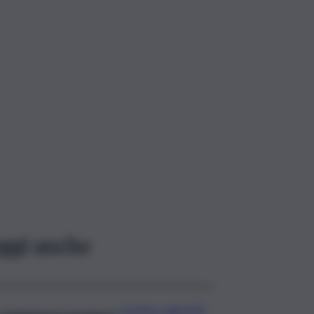
ggi anche
Scontro sulla A29