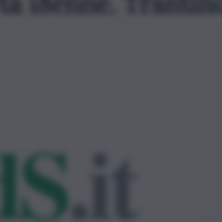
ta 18enne. Trantino