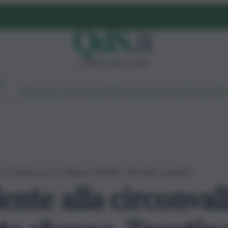
sabato 8 agosto 2026
Ambiente
Lavoro
Economia
Politica
Cultura
Dai Mercati
Podcast
Vid
e di Catania, morta 18enne. Trantino: “Mi sento svuotato”
ente alla circonval