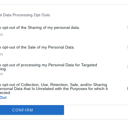
 that may further disclose it to other third parties.
l Data Processing Opt Outs
o opt-out of the Sharing of my personal data.
In
o opt-out of the Sale of my Personal Data.
a di appena 18 anni, vittima di un tragico
incidente
drea Doria
.
In
glio per l’accaduto c’è anche il sindaco Enrico Trantino, che
to opt-out of processing my Personal Data for Targeted
ore dopo la tragedia.
ing.
In
o opt-out of Collection, Use, Retention, Sale, and/or Sharing
ersonal Data that Is Unrelated with the Purposes for which it
ara sulla circonvallazione di Catania:
lected.
Out
CONFIRM
t, news e aggiornamenti CLICCA QUI