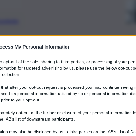
preferite
, 
, 
IA
INCIDENTE MORTALE
ocess My Personal Information
ima tragedia sulle strade catanesi:
to opt-out of the sale, sharing to third parties, or processing of your per
. Ma chi guida una città ha il dovere di
formation for targeted advertising by us, please use the below opt-out s
 selection.
a di nuovo”.
 that after your opt-out request is processed you may continue seeing i
ased on personal information utilized by us or personal information dis
 prior to your opt-out.
rately opt-out of the further disclosure of your personal information by
he IAB’s list of downstream participants.
tion may also be disclosed by us to third parties on the IAB’s List of 