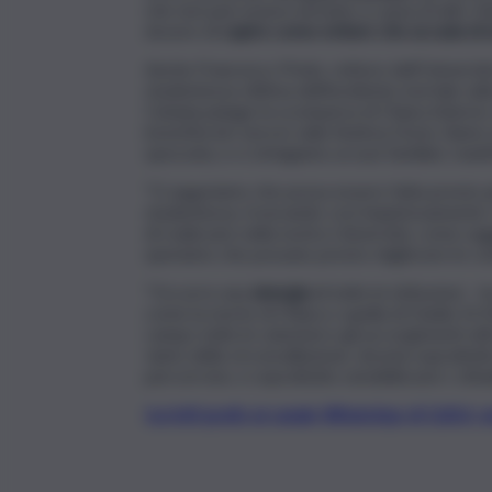
che non può essere infranto a causa di altri. Ad
dovere di
capire come evitare che accada di
Anche Francesco Priolo, rettore dell’Universit
studentessa vittima dell’incidente mortale sulla
Catania piange la scomparsa di Chiara Adorno, 
investita ieri sera in viale Andrea Doria. Siam
spezzata, e ci stringiamo ai suoi familiari, man
“Ci auguriamo che possa essere fatta presto pie
studentessa, troncando così impietosamente i s
di realizzare nella nostra Università, come sugg
speriamo che possano presto migliorare le condi
“Occorre una
sinergia
di tutte le istituzioni – 
come la morte di Chiara o quella di Danilo Di 
campo tutte le soluzioni e gli accorgimenti util
viario della circonvallazione, dovuta soprattutt
percorrono, e soprattutto sensibilizzare i cittad
Iscriviti gratis al canale WhatsApp di QdS.i