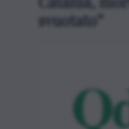
Catania, mor
svuotato”