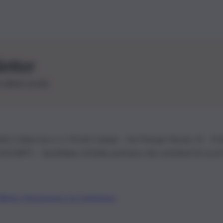
letter
le ultime novità
26 | Ediservice s.r.l. 95126 Catania – Via Principe Nicola, 22 – P
3210875 – Quotidiano di Sicilia usufruisce dei contributi di cui al
Alberto Tregua
Lavora con noi
Gerenza