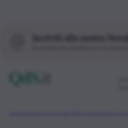
Iscriviti alla nostra News
Iscriviti alla nostra newsletter per non perdere 
© 20
0115
Chi Siamo
Fondazione Etica e Valori Marilù Tregua
Fondatore Carlo 