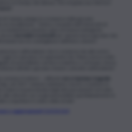
esso è il tempo del silenzio. Ma chi guida una città ha il
 nuovo
“.
à di Catania, piange la scomparsa della giovane
 circonvallazione. “L’intera comunità dell’Università di
la studentessa al primo anno di Scienze biologiche,
o ancora
increduli e sconvolti
per questa nuova giovane vita
ifestando loro le condoglianze dell’intero ateneo”.
na luce sull’incidente che è costata la vita alla nostra
ogni, le speranze, le aspirazioni che Chiara aveva scelto
ello di una brillante carriera scolastica, e al tempo stesso
zioni dell’altro giovane rimasto coinvolto nell’incidente”.
ha concluso il rettore –, affinché
non si ripetano tragedie
Majo, nel 2017. Insieme dobbiamo riuscire a mettere in
i a ridurre la pericolosità degli attraversamenti sul tratto
o alla velocità con cui gli automobilisti quotidianamente lo
ini a rispettare il codice della strada”.
t, news e aggiornamenti CLICCA QUI