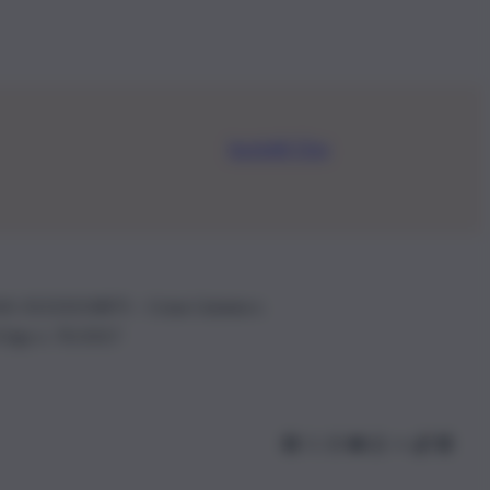
Iscriviti Ora
.IVA: 01153210875 – Cciaa Catania n.
 D.lgs n. 70/2017