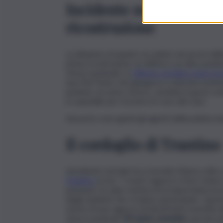
Incidente mortale alla c
ricostruzione
La dinamica di quanto accaduto nei pressi dell
prima ricostruzione, la vittima e un altro ped
strisce pedonali. La
18enne sarebbe stata tra
una Fiat Punto che giungeva a velocità sostenut
pedone, un uomo, invece, sarebbe in gravi cond
in ospedale per ricevere le cure del caso.
Sul posto sono giunti gli agenti della polizia mun
Il cordoglio di Trantino
L’incidente mortale ha sconvolto l’intera città,
Trantino
scrive: “I nostri ragazzi e il loro fut
passione, ho dato notizia di un importante inc
degli studenti che vi hanno partecipato. Ques
morte di una ragazza di diciott’anni, investita 
strisce pedonali.
Mi sento svuotato
: perché pr