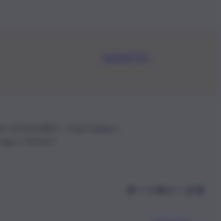
Iscriviti Ora
.IVA: 01153210875 – Cciaa Catania n.
 D.lgs n. 70/2017