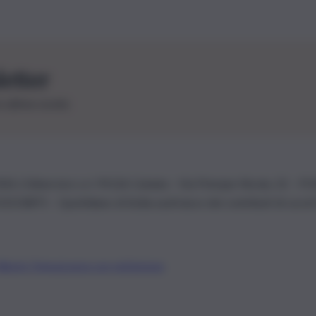
letter
le ultime novità
26 | Ediservice s.r.l. 95126 Catania – Via Principe Nicola, 22 – P
3210875 – Quotidiano di Sicilia usufruisce dei contributi di cui al
Alberto Tregua
Lavora con noi
Gerenza