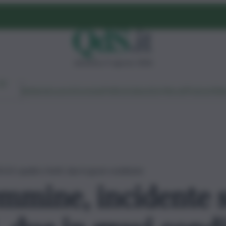
domenica 9 agosto 2026
Ambiente
Lavoro
Economia
Politica
Cultura
Dai Mercati
Podcast
Vid
113: quattro feriti, due in gravi condizioni
emmine, incidente s