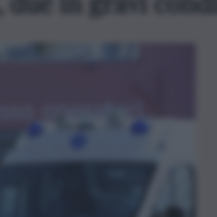
i, due in gravi cond