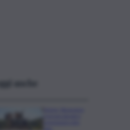
ggi anche
Turismo, Bluvacanze:
crescono giovani e
prenotazioni sotto
data