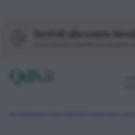
Iscriviti alla nostra News
Iscriviti alla nostra newsletter per non perdere 
© 20
0115
Chi Siamo
Fondazione Etica e Valori Marilù Tregua
Fondatore Carlo 