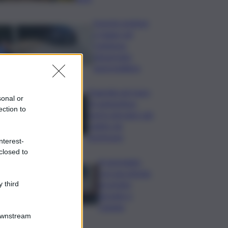
Investe pedone
e fugge nel
Catanese,
denunciato
automobilista
Tragedia nel mare
sonal or
di Lampedusa,
ection to
morto giovane sub
colpito da
gommone
nterest-
closed to
A passeggio
con una pistola,
arrestato
 third
giovane a
Catania
Downstream