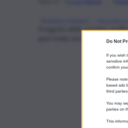
Google
Discover
Fonti 
Seguici su
, 
INCIDENTE STRADALE
ISOLA DELLE
A seguito dello scontro, traf
quel tratto stradale
Do Not Pr
If you wish 
sensitive in
confirm your
Please note
based ads b
third parties
You may sepa
parties on t
This informa
Participants