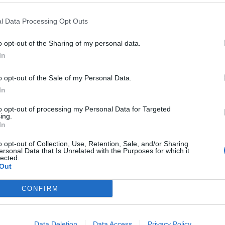
l Data Processing Opt Outs
le 113
tra
Palermo
e l’
Isola delle Femmine
. Nelle prime ore
una curva sono state due auto. Il bilancio sarebbe di
quattro
o opt-out of the Sharing of my personal data.
In
t, news e aggiornamenti CLICCA QUI
o opt-out of the Sale of my Personal Data.
mmine: quattro feriti, due
In
to opt-out of processing my Personal Data for Targeted
ing.
In
3
nel tratto tra
Palermo
e
Isola delle Femmine.
Come
si sono scontrate nei pressi di una curva. Immediato
o opt-out of Collection, Use, Retention, Sale, and/or Sharing
con il conseguente trasferimento dei feriti a Villa Sofia.
ersonal Data that Is Unrelated with the Purposes for which it
lected.
be di
quattro feriti
, di cui due in gravi condizioni in codice
Out
CONFIRM
nterrotto
 sul tratto stradale
SS113
, il traffico sulla carreggiata
Data Deletion
Data Access
Privacy Policy