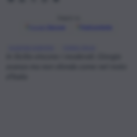
Seguici su
Google
Discover
Fonti preferite
, 
ELEZIONI EUROPEE
FORZA ITALIA
In Sicilia vincono i moderati, Giorgia
avanza ma non sfonda come nel resto
d’Italia