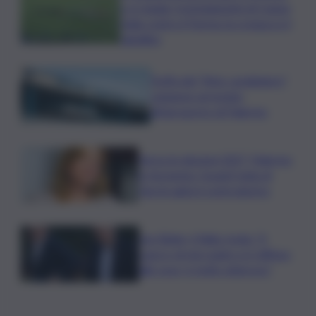
e si regala i trentaduesimi di Coppa
Italia contro il Parma: la cronaca e il
tabellino
Truffa del “finto carabiniere”,
catanese arrestato
all’aeroporto di Palermo
Verso le elezioni 2027, Palermo
in fermento: l’avanti tutta di
Varchi agita il centrodestra
Joe Biden, il figlio rivela: “Il
cancro di mio padre si è diffuso
alle ossa, è molto doloroso”