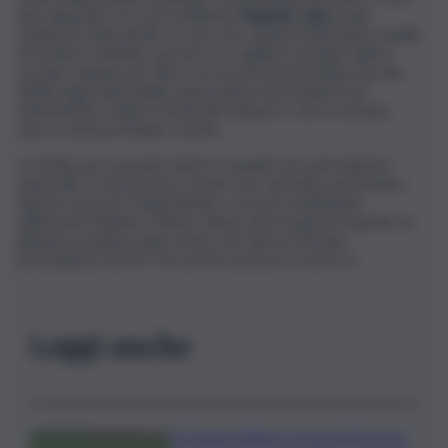
due deputati, tra cui il resiliente
Peppino Lupo
, il più
moderato del partito. Il caso che rasenta l’eternità è quello
di Leoluca Orlando, perché se i capilista stranieri Salis e
Lucano, optano per altre circoscrizioni potrebbe farcela.
Nella Lega Stancanelli, espressione dei moderati di
Sammartino, batte il Generale Vannacci, che in un’isola,
ancora democristiana, stenta.
La Sicilia, pur essendo dentro il quadro di centrodestra
nazionale, lo interpreta a modo suo, del tutto particolare.
Stessa cosa per l’opposizione, con pesi totalmente
differenti rispetto a Roma. Siamo ancora glocal rispetto al
global sovranista, quel vento che spira in Europa
proveniente da Est. Da noi tira ancora lo scirocco.
Leggi anche
Il Catania elimina ai rigori il Vicenza