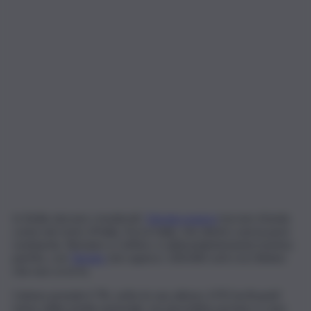
In Sicilia vincono i moderati,
Giorgia avanza
ma non sfonda
come nel resto d’Italia. Forza Italia, che dentro aveva pure
Lombardo, Romano e Cuffaro, è abbondantemente il primo
partito, con
Tamajo
che supera i 100.000 voti e la Chinnici
che non ce la fa.
Cateno prende il 7%, sotto le sue attese, il PD ha 8 punti
meno della media nazionale, ma dovrebbe portare a casa