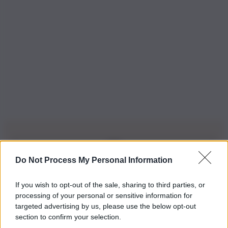
Do Not Process My Personal Information
Iscriviti alla nostra Newsletter
If you wish to opt-out of the sale, sharing to third parties, or
Iscriviti alla nostra newsletter per non perdere le ultime
processing of your personal or sensitive information for
novità
targeted advertising by us, please use the below opt-out
section to confirm your selection.
Iscriviti Ora