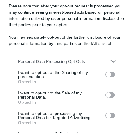
Please note that after your opt-out request is processed you
may continue seeing interest-based ads based on personal
information utilized by us or personal information disclosed to
third parties prior to your opt-out.
You may separately opt-out of the further disclosure of your
personal information by third parties on the IAB’s list of
© 2026 | Ediservice s.r.l. 95126 Catania – Via Principe
downstream participants.
Nicola, 22 – P.IVA: 01153210875 – Cciaa Catania n.
Personal Data Processing Opt Outs
This information may also be disclosed by us to third parties
01153210875 – Quotidiano di Sicilia usufruisce dei
on the IAB’s List of Downstream Participants that may further
contributi di cui al D.lgs n. 70/2017
I want to opt-out of the Sharing of my
disclose it to other third parties.
personal data.
Opted In
I want to opt-out of the Sale of my
Personal Data.
Chi Siamo
Opted In
Fondazione Etica e Valori Marilù Tregua
Fondatore Carlo Alberto Tregua
Lavora con noi
I want to opt-out of processing my
Personal Data for Targeted Advertising.
Gerenza
Opted In