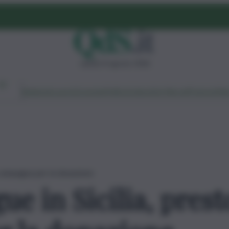
sabato 8 agosto 2026
Ambiente
Lavoro
Economia
Politica
Cultura
Dai Mercati
Podcast
Vid
a campagna per la donazione
ue in Sicilia, pres