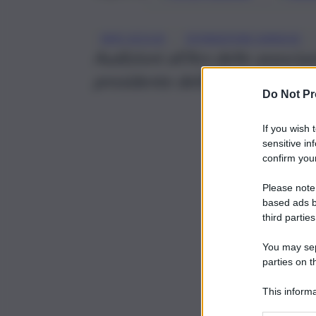
, 
, 
AVIS SICILIA
DONAZIONE SANGUE
Audizioni all’Ars delle associa
presidente della Commissione 
Do Not Pr
If you wish 
sensitive in
confirm your
Please note
based ads b
third parties
You may sepa
parties on t
This informa
Participants