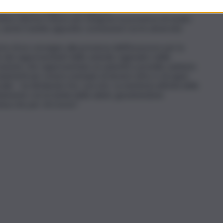
 raccolta del sangue e del plasma.
tare ulteriori misure per integrare la presenza di medici
e, anche tramite apposite convenzioni con le università
re di un convegno alla presenza dell’Assessore per la
he dei rappresentanti delle aziende regionali e delle
ociazioni, che rappresentano un autentico presidio sanitario
graziamenti per essere esempio di dovere etico e di saper
le – ha dichiarato l’on. Laccoto. La meritoria attività delle
ettamente con la tutela della salute, garantendone
dona che per chi riceve”.