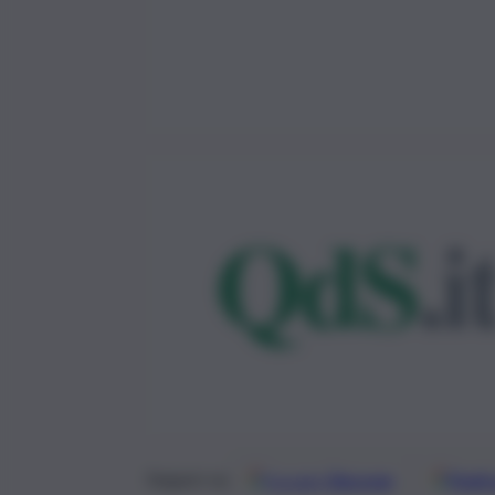
Google
Discover
Fonti 
Seguici su