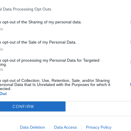
sione Salute all’Assemblea Regionale, per le principali
l Data Processing Opt Outs
gue che operano sul territorio siciliano. Insieme
tervenuti
Giancomo Scalzo
, dirigente responsabile del
o opt-out of the Sharing of my personal data.
onale – del Dipartimento regionale per le attività sanitarie
In
ore
,
presidente regionale AVIS Sicilia
,
Salvatore Caruso,
pasquale, presidente regionale FRATRES Sicilia e Alessandra
a
.
o opt-out of the Sale of my Personal Data.
In
zazione
to opt-out of processing my Personal Data for Targeted
ing.
In
à di porre in essere azioni finalizzate a contrastare la grave
i da tempo in Sicilia. In questa direzione, si è raggiunta
o opt-out of Collection, Use, Retention, Sale, and/or Sharing
zazione destinata a tutta la popolazione, iniziando dalle
ersonal Data that Is Unrelated with the Purposes for which it
lected.
Out
missione
CONFIRM
 Salute, Giuseppe Laccoto
si è fatto carico di avviare
gionale, Giovanna Volo, la quale ha manifestato la più
Data Deletion
Data Access
Privacy Policy
ù efficaci per informare e stimolare i cittadini ad accostarsi