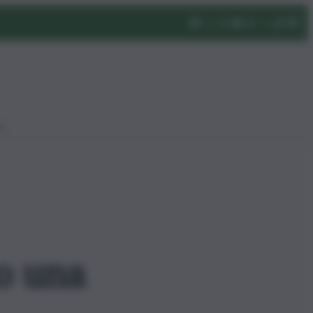
eo
to una