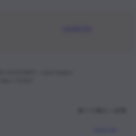
Iscriviti Ora
.IVA: 01153210875 – Cciaa Catania n.
 D.lgs n. 70/2017
Scarica l’app