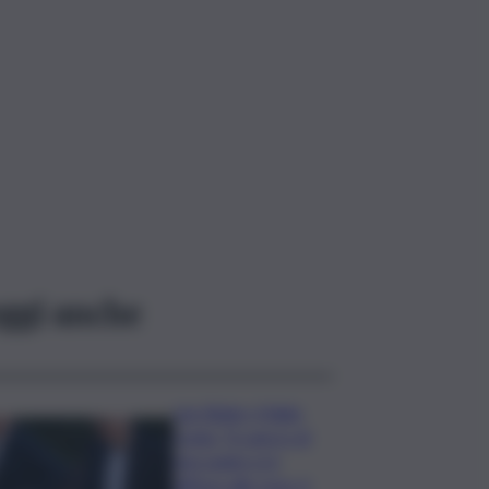
ggi anche
Joe Biden, il figlio
rivela: “Il cancro di
mio padre si è
diffuso alle ossa, è