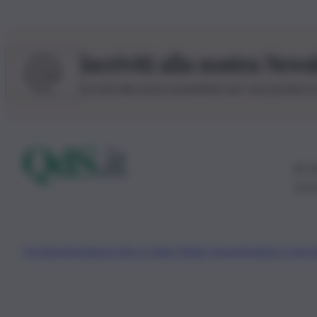
Iscriviti alla nostra News
Iscriviti alla nostra newsletter per non perdere 
© 20
0115
Chi Siamo
Fondazione Etica e Valori Marilù Tregua
Fondatore Carlo 