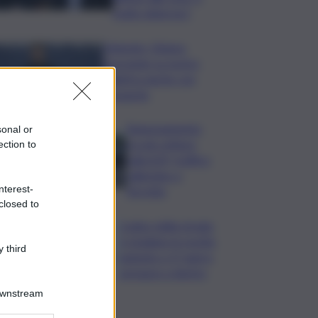
molto doloroso”
Zelensky: Stiamo
lavorando su nostra
balistica anche con
Leonardo
Tamponamento
sonal or
tra più vetture
ection to
sulla A29, traffico
rallentato a
nterest-
Torretta
closed to
Codice della strada,
si studiano le novità:
 third
patente a 17 anni e
sorpasso a destra
Downstream