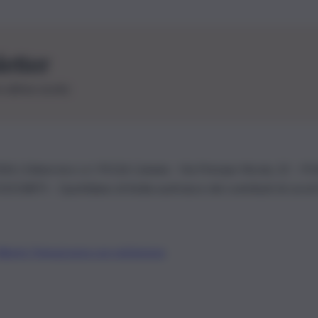
letter
le ultime novità
26 | Ediservice s.r.l. 95126 Catania – Via Principe Nicola, 22 – P
3210875 – Quotidiano di Sicilia usufruisce dei contributi di cui al
Alberto Tregua
Lavora con noi
Gerenza