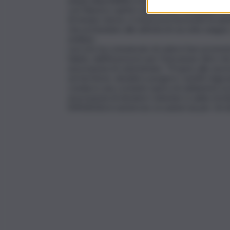
con fiducia e spirito solidale alle campagne di
Al tempo stesso, è emersa la necessità di adot
che presiedano alle attività di raccolta sangu
siciliane.
Laccoto ha comunicato di volersi fare promoto
Salute, dell’Assessore per l’Istruzione oltre c
associazioni di volontariato: “Proprio alle ass
sul territorio, desidero porgere i sentiti rin
condurre una costante opera di solidarietà socia
associazioni di donatori volontari si salda str
l’effettività in numerose occasioni sia per chi 