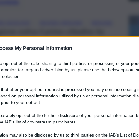
preferite
, 
, 
DI BOSCHIVI
INCENDI MESSINA
MESSINA
gione estiva il primo cittadino ha
 scongiurare eventuali roghi
ocess My Personal Information
to opt-out of the sale, sharing to third parties, or processing of your per
formation for targeted advertising by us, please use the below opt-out s
 selection.
 that after your opt-out request is processed you may continue seeing i
ased on personal information utilized by us or personal information dis
 prior to your opt-out.
rately opt-out of the further disclosure of your personal information by
he IAB’s list of downstream participants.
tion may also be disclosed by us to third parties on the IAB’s List of 