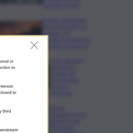
scienziate su dieci
Acireale, il tema degli
incendi tiene banco in
Consiglio. “Far
rispettare l’ordinanza su
scerbatura dei terreni”
Siccità, abitazioni
sonal or
senz’acqua a
ection to
Terrasini. Dal
Comune arriva
bypass di
nterest-
closed to
emergenza
I Governi
 third
promettono ma non
mantengono: dal
2020 ben 550
Downstream