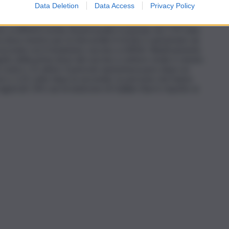
to simile a quello di fondo ovvero quello atteso senza
Data Deletion
Data Access
Privacy Policy
gior parte delle condizioni in esame. Presenti alcune
i persone vaccinate analizzate. Pericardite e miocardite
o a mRNA il rischio di pericardite è passato da 1,74 volte
a dose mentre per la miocardite il rischio è aumentato da
a seconda con il medesimo vaccino a mRNA. Relativamente
ito della prima dose del vaccino a vettore virale è venuto
si contro i 21 attesi. Il pericolo aumentava pure dopo un
e e 1,25 volte dopo la seconda). Le persone che hanno
registrati 190 casi di sindrome di Guillain-Barré rispetto ai