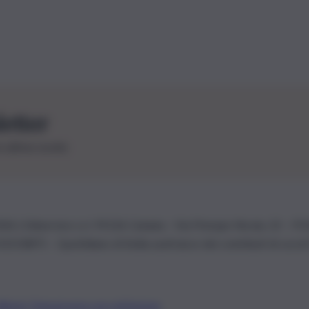
letter
le ultime novità
26 | Ediservice s.r.l. 95126 Catania – Via Principe Nicola, 22 – P
3210875 – Quotidiano di Sicilia usufruisce dei contributi di cui al
Alberto Tregua
Lavora con noi
Gerenza