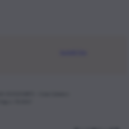
Iscriviti Ora
.IVA: 01153210875 – Cciaa Catania n.
 D.lgs n. 70/2017