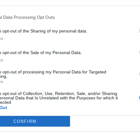
 that may further disclose it to other third parties.
llo relativo agli eventuali
effetti collaterali
dei
vaccini
anti-
l Data Processing Opt Outs
nuovo studio sulla sicurezza delle
vaccinazioni
. Sotto la
enti avversi quali trombosi, pericardite e miocardite
o opt-out of the Sharing of my personal data.
. La ricerca è la più grande effettuata sui vaccini contro il
In
o opt-out of the Sale of my Personal Data.
In
mite il progetto Global COVID Vaccine Safety ha valutato i
to opt-out of processing my Personal Data for Targeted
ing.
 ematiche e neurologiche confrontando quelli a seguito della
In
tto analisi quanto i vaccini abbiano incrementato il rischio
o opt-out of Collection, Use, Retention, Sale, and/or Sharing
ersonal Data that Is Unrelated with the Purposes for which it
imento di ricerca epidemiologica allo Statens Serum
lected.
ata di guidare la ricerca affermando che “la dimensione
Out
la possibilità di identificare rari potenziali segnali di
li siti o regioni abbiano una popolazione abbastanza
CONFIRM
 pure al tipo di vaccino impiegato. Si è scoperto che entro