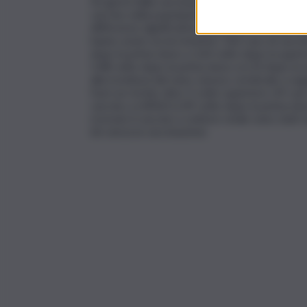
42 giorni dalla vaccinazione il rischio era mol
vaccino nella popolazione generale per la mag
differenze significative proprio per la mole d
hanno avuto un incremento. Nel caso di vaccin
dopo la prima dose a 2,64 volte dopo la quart
3,48 volte dopo la prima dose a 6,10 dopo l
alla trombosi del seno venoso cerebrale a segu
fuori un rischio oltre 3 volte superiore: 69 ca
vaccino a mRNA (1,49 volte dopo la prima dos
ricevuto il vaccino a vettore virale sono stati 
66 senza la vaccinazione.