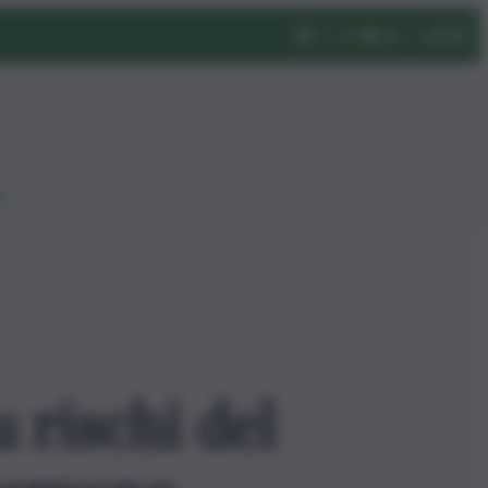
eo
 rischi del