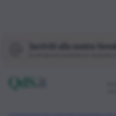
Iscriviti alla nostra News
Iscriviti alla nostra newsletter per non perdere 
© 20
0115
Chi Siamo
Fondazione Etica e Valori Marilù Tregua
Fondatore Carlo 