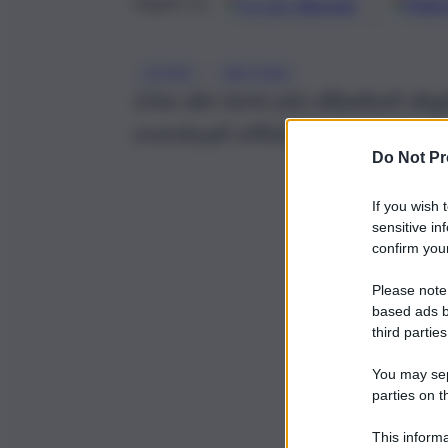
Google
Discover
Fonti 
Seguici su
, 
COVID
VACCINO
Uno dei temi più dibattuti degli
eventuali effetti collaterali de
Do Not Pr
If you wish 
sensitive in
confirm your
Please note
based ads b
third parties
You may sepa
parties on t
This informa