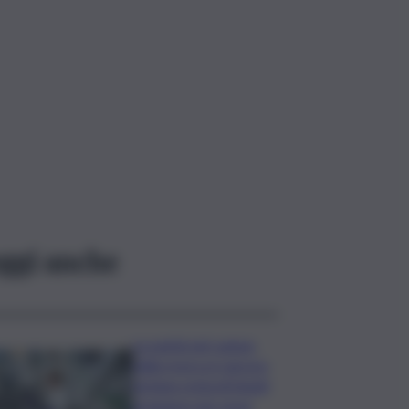
ggi anche
La parità nel campo
della ricerca è ancora
lontana ostacoli legati
al genere per nove