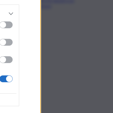
decreti attuativi non
emessi