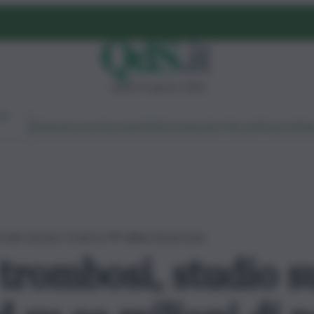
sabato 8 agosto 2026
Ambiente
Lavoro
Economia
Politica
Cultura
Dai Mercati
Podcast
Vid
i del vaccino Covid su 99 milioni di persone
trombosi, studio su