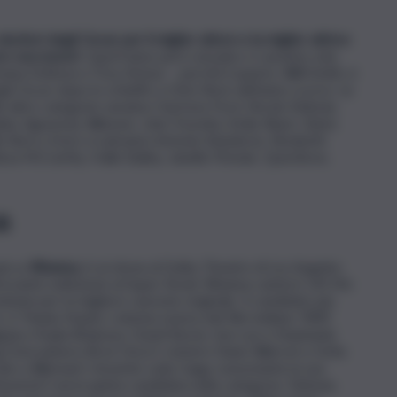
vincitori degli Oscar per il miglior attore e la miglior attrice
ro successori
. Quest’anno però sul palco ci saranno solo
Ariana DeBose e Troy Kotsur – perché il quarto, Will Smith, è
gli Oscar dopo lo schiaffo a Chris Rock dell’anno scorso. Le
lle altre categorie saranno Harrison Ford, Nicole Kidman,
a, Sigourney Weaver, John Travolta, Emily Blunt, Glenn
e Berry. A loro si uniranno Antonio Banderas, Elizabeth
ssa McCarthy, Halle Bailey, Janelle Monáe, Questlove,
a
spicca
Rihanna,
il cui show al Dolby Theatre di Los Angeles
izzante esibizione al Super Bowl. Rihanna canterà ‘Lift Me
ata per la migliore canzone originale. Il candidato più
, è ‘Naatu Naatu’, colonna sonora del film indiano ‘RRR’,
igunj e Kaala Bhairava. David Byrne, Son Lux e Stephanie
ing Everywhere All at Once’), mentre Diane Warren e Sofia
t Like a Woman’). Assente Lady Gaga, nonostante la sua
rick’) sia la quinta candidata nella categoria. Tuttavia,