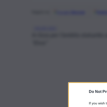
Google
Discover
Fonti 
Seguici su
OSCAR 2023
In lizza per l’ambita statuetta 
“Elvis”
Do Not Pr
If you wish 