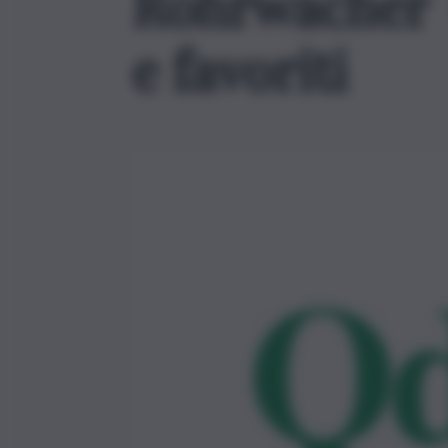
Rohrwacher (
e favoriti