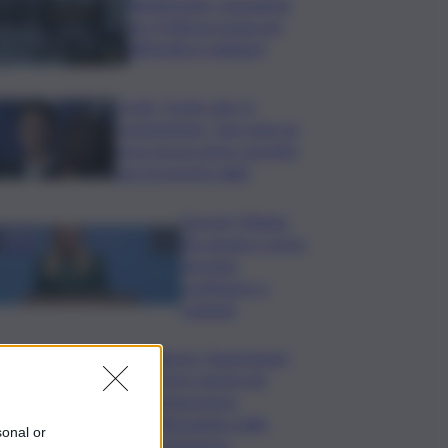
Bitdefender: popolarità
de L’Odissea usata per
diffondere malware
Covid, ‘Conte-day’ in
commissione: “non sono un
eroe ma un uomo corretto,
non troverete nulla”
Guccini, Meloni:
l’ho amato e mi ha
formato,
continuerò a
cantarlo
Palermo, l’operazione
Varchi è anche nel
Sottogoverno:
D’Alessandro nella
sonal or
commissione