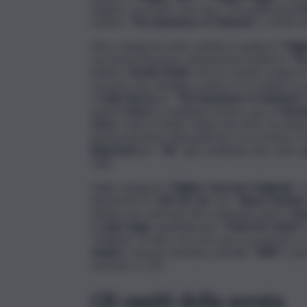
seguire, ma molto staccata, c’è la pellicola di
E
mentre “
The Banshees of Inisherin
” a 16,00 ch
Altra categoria molto ambita è quella di “
Migl
sua interpretazione ampiamente lodata in “
Th
indietro
Austin Butler
che ha vestito i panni di
ricevuto una standing ovation di 12 minuti: la s
a
Colin Farrel
per “
The Banshees of Inisherin”.
esperti
Sisal
, la candidata numero uno è
Miche
Once
”. Già ai Golden Globe del 2022, ha ottenu
interpretazione nella pellicola, il suo trionfo è 
Blanchett
per “
Tár
”: già candidata otto volte ag
1,80.
Nella categoria “
Miglior Canzone Originale
” s
interprete di “
Lift Me Up
” per “
Black Panther
tributo nei confronti del compianto attore
Ch
E
Lady Gaga
candidata per “
Hold My Hand”
i
“Shallow”, un altro suo successo è proposto a
Naatu”,
canzone tematica del film “
RRR”
e pr
vincente a 1,30.
Gli ospiti della serata