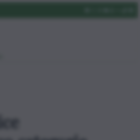
eo
ice