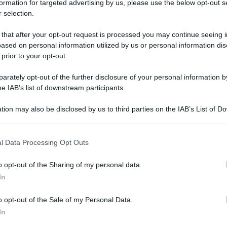
formation for targeted advertising by us, please use the below opt-out s
 selection.
 that after your opt-out request is processed you may continue seeing i
ased on personal information utilized by us or personal information dis
 c’è:
Alice Rohrwacher
fa parte della cinquina in corsa per il
da Alfonso Cuaron e basato su una giornata di alcune
 prior to your opt-out.
trare la candidatura è anche
Aldo Signoretti per i
gna degli Oscar 2023, 95esima edizione degli Academy
rately opt-out of the further disclosure of your personal information by
arzo e lunedi’ 13 (in Italia saranno le 5 del mattino)
he IAB’s list of downstream participants.
tata dall’anchorman Jimmy Kimmel. A fare incetta di
g Everywhere All at Once (11 nomination) e Gli spiriti
tion may also be disclosed by us to third parties on the IAB’s List of 
 that may further disclose it to other third parties.
CAR PER MIGLIOR FILM
l Data Processing Opt Outs
o opt-out of the Sharing of my personal data.
 miglior film: tra i favoriti ‘The Fabelmans’ di Steven
E poi: Gli spiriti dell’isola, Elvis, Everything everywhere all
In
, Triangle of sadness; Niente di nuovo sul fronte
o opt-out of the Sale of my Personal Data.
In
CAR PER MIGLIOR REGIA