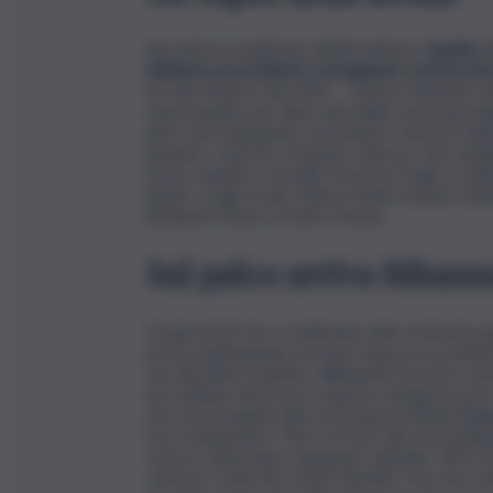
Secondo la tradizione dell’Academy,
i quattro 
dell’anno precedente consegnano i premi ai lo
tre dei vincitori del 2022 – Jessica Chastain, 
stato bandito per dieci anni dalla cerimonia de
altre star impegnate a premiare i vincitori de
Samuel L Jackson, Dwayne Johnson, Zoe Saldañ
Close, Jennifer Connelly, Florence Pugh e Hall
Banks, Hugh Grant, Salma Hayek Pinault, Meli
Elizabeth Olsen e Pedro Pascal.
Sul palco arriva Rihann
Tra gli artisti che si esibiranno alla cerimonia 
arriva esattamente un mese dopo la sua elettr
Up’ (da Black Panther: Wakanda Forever), nomin
accreditato all’Oscar in questa categoria, però
che sarà eseguita alla cerimonia da Rahul Sipl
Hsu eseguiranno ‘This Is A Life’ (da ‘Everyth
Carson canteranno ‘Applause’ (dal film ‘Tell I
canzone ‘Hold My Hand’ (dal film ‘Top Gun: Mave