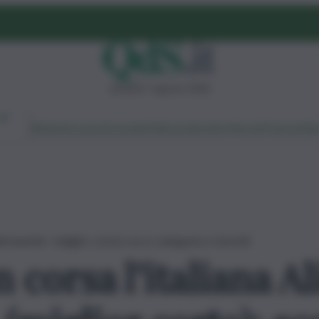
venerdì 7 agosto 2026
Ambiente
Lavoro
Economia
Politica
Cultura
Dai Mercati
Podcast
Vid
Rohrwacher (miglior corto): ecco categorie e favoriti
 corsa l’italiana Al