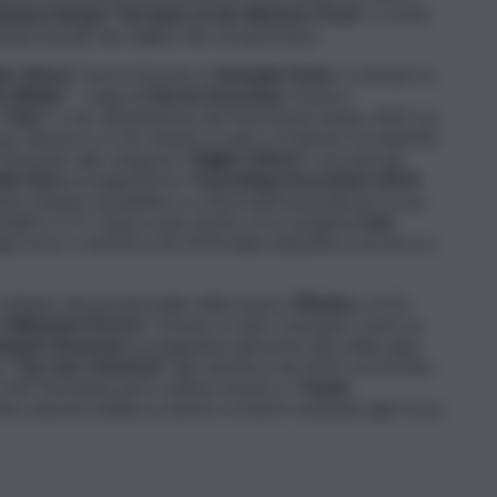
dward Berger “All Quiet on the Western Front”
, a 12,00
iude il podio dei migliori film di quest’anno.
ior Attore
” dove il favorito è
Brendan Fraser
a 1,60 per la
e Whale”
– regia di
Darren Aronofsky
. Di poco
 “
Elvis
” e che, all’anteprima del Festival di Cannes 2022, ha
ua vittoria è a 2,10, mentre si sale a 12,00 per la statuetta
Passando alla categoria “
Miglior Attrice”
, secondo gli
lle Yeoh
, protagonista in “
Everything Everywhere All At
to il plauso di pubblico e critica internazionali per la sua
infatti a 1,75. Quasi a pari merito c’è la navigata
Cate
li Oscar e vincitrice nel 2014 della statuetta, il suo bis è a
i sfidano due grandi stelle della musica:
Rihanna
, a 4,50,
: Wakanda Forever
”. Il brano è stato concepito come un
adwick Boseman
, protagonista del primo film della saga.
n “
Top Gun: Maverick”
: già vincitrice nel 2019 con il brano
 5,00. Entrambe però cedono il passo a “
Naatu
ima canzone indiana a riuscire a essere nominata agli Oscar,