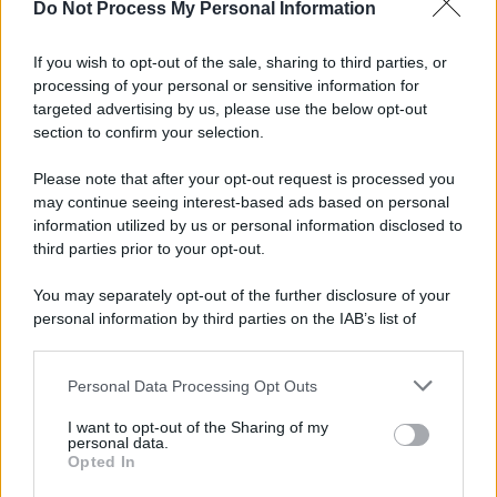
Do Not Process My Personal Information
Iscriviti alla nostra Newsletter
If you wish to opt-out of the sale, sharing to third parties, or
Iscriviti alla nostra newsletter per non perdere le ultime
processing of your personal or sensitive information for
novità
targeted advertising by us, please use the below opt-out
section to confirm your selection.
Iscriviti Ora
Please note that after your opt-out request is processed you
may continue seeing interest-based ads based on personal
information utilized by us or personal information disclosed to
third parties prior to your opt-out.
You may separately opt-out of the further disclosure of your
personal information by third parties on the IAB’s list of
© 2026 | Ediservice s.r.l. 95126 Catania – Via Principe
downstream participants.
Nicola, 22 – P.IVA: 01153210875 – Cciaa Catania n.
Personal Data Processing Opt Outs
This information may also be disclosed by us to third parties
01153210875 – Quotidiano di Sicilia usufruisce dei
on the IAB’s List of Downstream Participants that may further
contributi di cui al D.lgs n. 70/2017
I want to opt-out of the Sharing of my
disclose it to other third parties.
personal data.
Opted In