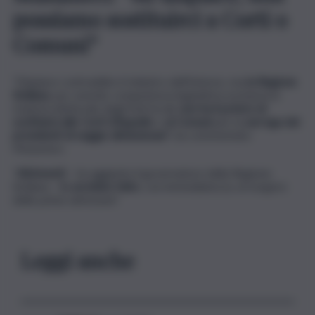
possiamo sostituirci a Corti o
Comuni”
“Dispiace contraddire il ministro dell’Interno, ma
la Regione
Siciliana
, pur avendo competenza legislativa esclusiva in
materia elettorale degli Enti locali,
non ha il potere di
sostituirsi alle Corti d’Appello
o
ai Comuni
per la
surroga dei
presidenti di seggio dimissionari
“, ha commentato
Musumeci.
“
Altrimenti
– ha aggiunto il governatore della Regione
Siciliana –
lo avrebbe fatto
, con immediatezza, al sorgere
delle prime defezioni”.
Leggi anche