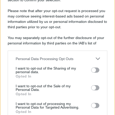
section to confirm your selection.
Iscriviti Ora
Please note that after your opt-out request is processed you
may continue seeing interest-based ads based on personal
information utilized by us or personal information disclosed to
third parties prior to your opt-out.
You may separately opt-out of the further disclosure of your
personal information by third parties on the IAB’s list of
© 2026 | Ediservice s.r.l. 95126 Catania – Via Principe
downstream participants.
Nicola, 22 – P.IVA: 01153210875 – Cciaa Catania n.
Personal Data Processing Opt Outs
This information may also be disclosed by us to third parties
01153210875 – Quotidiano di Sicilia usufruisce dei
on the IAB’s List of Downstream Participants that may further
contributi di cui al D.lgs n. 70/2017
I want to opt-out of the Sharing of my
disclose it to other third parties.
personal data.
Opted In
I want to opt-out of the Sale of my
Personal Data.
Chi Siamo
Opted In
Fondazione Etica e Valori Marilù Tregua
Fondatore Carlo Alberto Tregua
Lavora con noi
I want to opt-out of processing my
Personal Data for Targeted Advertising.
Gerenza
Opted In