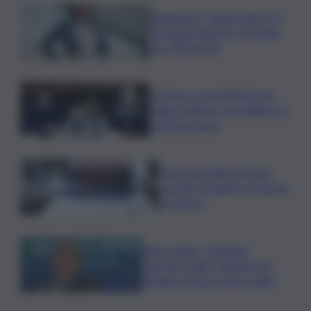
Risoluzione ‘campo largo’ su
Giorgetti agita Pd, tensione
con i Riformisti
Vertice a casa Meloni con
Tajani, Salvini e Lupi: bilancio e
priorità ripresa
Operaio siciliano muore
travolto da lastre di marmo
a Carrara
Banco Bpm, Castagna:
Agricole Italia? Valuteremo,
ritengo fusione molto solida