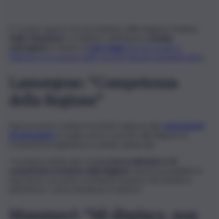
E’ scontro aperto tra il presidente della Regione Siciliana,
Nello Musumeci
, e il ministro dell’Interno
Luciana
Lamorgese
in merito al
caos seggi
che si è creato a
Palermo in occasione delle recenti elezioni amministrative
.
Lamorgese: “Competenza
della Regione”
Il governatore siciliano ha infatti replicato alle
esternazioni
di Lamorgese
, la quale aveva scaricato alla Regione le
competenze legislative in ambito elettorale.
“In materia elettorale in Sicilia
il procedimento è di
competenza esclusiva della Regione
senza la possibilità di
intervento con poteri sostitutivi da parte del ministero
dell’Interno”, aveva dichiarato il ministro.
Musumeci: “Mi dispiace, non