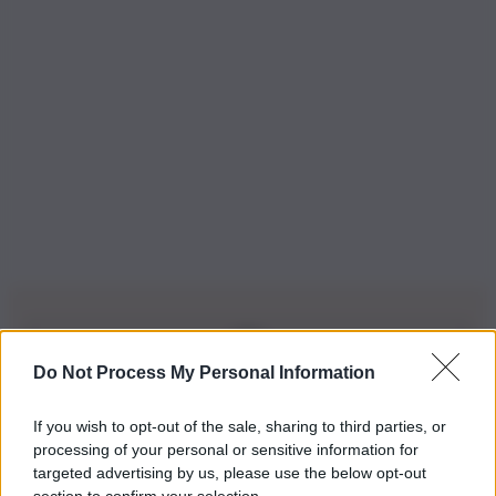
Do Not Process My Personal Information
Iscriviti alla nostra Newsletter
If you wish to opt-out of the sale, sharing to third parties, or
Iscriviti alla nostra newsletter per non perdere le ultime
processing of your personal or sensitive information for
novità
targeted advertising by us, please use the below opt-out