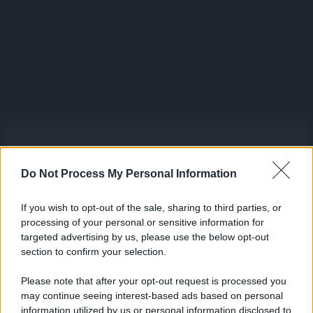
Do Not Process My Personal Information
Iscriviti alla nostra Newsletter
If you wish to opt-out of the sale, sharing to third parties, or
Iscriviti alla nostra newsletter per non perdere le ultime
processing of your personal or sensitive information for
novità
targeted advertising by us, please use the below opt-out
section to confirm your selection.
Iscriviti Ora
Please note that after your opt-out request is processed you
may continue seeing interest-based ads based on personal
information utilized by us or personal information disclosed to