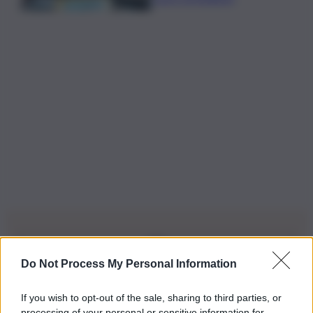
Do Not Process My Personal Information
Iscriviti alla nostra Newsletter
If you wish to opt-out of the sale, sharing to third parties, or
Iscriviti alla nostra newsletter per non perdere le ultime
processing of your personal or sensitive information for