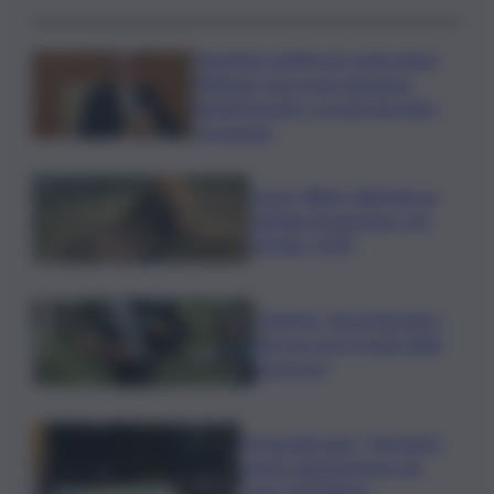
Aumento tariffe per isole minori,
Regione cerca una soluzione:
lunedì incontro con gli operatori
economici
Leone, Wwf: dall’India un
segnale di speranza, nel
Gurajat +32%
Outdoor, più praticanti e
più soccorsi: il nodo della
sicurezza
Fornacelle apre “Vinoteka”
spazio degustazione nel
cuore di Bolgheri