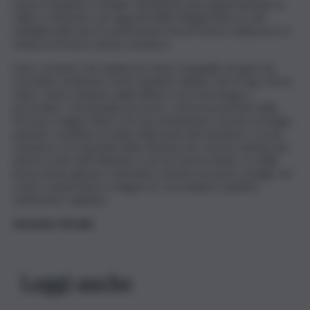
stesso Senatore e leader del partito più rappresentato in
Italia, è offensivo nei riguardi della Magistratura e dei
cittadini tutti, per le motivazioni che lei stesso adduceva, in
fondo la forma è anche sostanza.
Sono convinto che Salvini sia meno tranquillo di quel che
vorrebbe sembrare ed ho qualche dubbio che il Gup, fermi
tutto, come richiesto dalla difese con il non luogo a
procedere. L’eventuale processo, vista la posizione della
Procura, magari finirà con una assoluzione, ma per un lungo
periodo, sarebbe un tarlo nella testa del senatore. La sua
vicinanza con il grande Silvio Berlusconi, che ha calcato per
anni le scene dei tribunali, e non ha ancora finito, re delle
prescrizioni, gli può consentire d’avere preziosi consigli, sul
come comportarsi e magari se corrompere qualche
testimone o giudice.
Antonino Nicolini
Leggi anche