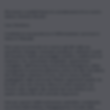
Riceviamo e pubblichiamo le considerazioni di un nostro
lettore, Antonio Nicolini
Caro Direttore,
Condivido la sua pacatezza e l’affermazione: i processi si
fanno in Tribunale.
Non sono un avvocato ne conosco gli atti, nella sua
specificità, rimango comunque perplesso, sebbene si parli
del Senatore Salvini, personaggio eclettico, multiforme ed
esplosivo che, nonostante sia guidato, quantomeno
consigliato, dall’Onorevole avvocatessa Bongiorno, abbia
consegnato la memoria difensiva, prima che alla Cancelleria
del Tribunale a Barbara D’Urso, che lo stesso Salvini ,
spalleggiato dalla onorevole Meloni, argomenti quanto da
lui fatto, non solo d’avere difeso lo stato/nazione, ma
d’avere dato seguito alla volontà dei suoi elettori ed a
quanto sottoscritto nel contratto di governo.
Solo per queste risibili motivazioni, andrebbe condannato,
ma al di là della battuta, l’atteggiamento formale dello