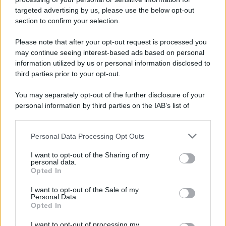
novità
targeted advertising by us, please use the below opt-out
section to confirm your selection.
Iscriviti Ora
Please note that after your opt-out request is processed you
may continue seeing interest-based ads based on personal
information utilized by us or personal information disclosed to
third parties prior to your opt-out.
You may separately opt-out of the further disclosure of your
personal information by third parties on the IAB’s list of
© 2026 | Ediservice s.r.l. 95126 Catania – Via Principe
downstream participants.
Nicola, 22 – P.IVA: 01153210875 – Cciaa Catania n.
Personal Data Processing Opt Outs
This information may also be disclosed by us to third parties
01153210875 – Quotidiano di Sicilia usufruisce dei
on the IAB’s List of Downstream Participants that may further
contributi di cui al D.lgs n. 70/2017
I want to opt-out of the Sharing of my
disclose it to other third parties.
personal data.
Opted In
I want to opt-out of the Sale of my
Personal Data.
Chi Siamo
Opted In
Fondazione Etica e Valori Marilù Tregua
Fondatore Carlo Alberto Tregua
Lavora con noi
I want to opt-out of processing my