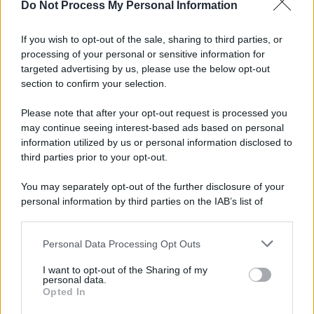
Do Not Process My Personal Information
Iscriviti alla nostra Newsletter
If you wish to opt-out of the sale, sharing to third parties, or
Iscriviti alla nostra newsletter per non perdere le ultime
processing of your personal or sensitive information for
novità
targeted advertising by us, please use the below opt-out
section to confirm your selection.
Iscriviti Ora
Please note that after your opt-out request is processed you
may continue seeing interest-based ads based on personal
information utilized by us or personal information disclosed to
third parties prior to your opt-out.
You may separately opt-out of the further disclosure of your
personal information by third parties on the IAB’s list of
© 2026 | Ediservice s.r.l. 95126 Catania – Via Principe
downstream participants.
Nicola, 22 – P.IVA: 01153210875 – Cciaa Catania n.
Personal Data Processing Opt Outs
This information may also be disclosed by us to third parties
01153210875 – Quotidiano di Sicilia usufruisce dei
on the IAB’s List of Downstream Participants that may further
contributi di cui al D.lgs n. 70/2017
I want to opt-out of the Sharing of my
disclose it to other third parties.
personal data.
Opted In