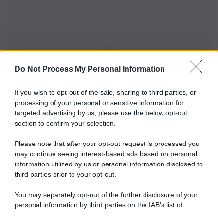
Do Not Process My Personal Information
Iscriviti alla nostra Newsletter
If you wish to opt-out of the sale, sharing to third parties, or
Iscriviti alla nostra newsletter per non perdere le ultime
processing of your personal or sensitive information for
novità
targeted advertising by us, please use the below opt-out
section to confirm your selection.
Iscriviti Ora
Please note that after your opt-out request is processed you
may continue seeing interest-based ads based on personal
information utilized by us or personal information disclosed to
third parties prior to your opt-out.
You may separately opt-out of the further disclosure of your
personal information by third parties on the IAB’s list of
© 2026 | Ediservice s.r.l. 95126 Catania – Via Principe
downstream participants.