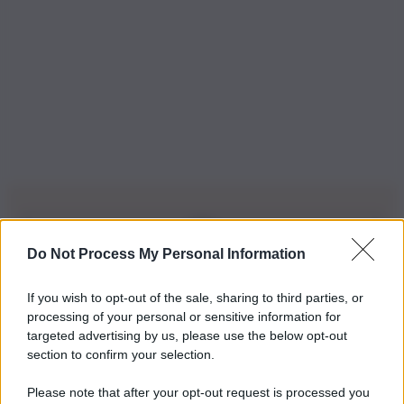
Do Not Process My Personal Information
Iscriviti alla nostra Newsletter
If you wish to opt-out of the sale, sharing to third parties, or
Iscriviti alla nostra newsletter per non perdere le ultime
processing of your personal or sensitive information for
novità
targeted advertising by us, please use the below opt-out
section to confirm your selection.
Iscriviti Ora
Please note that after your opt-out request is processed you