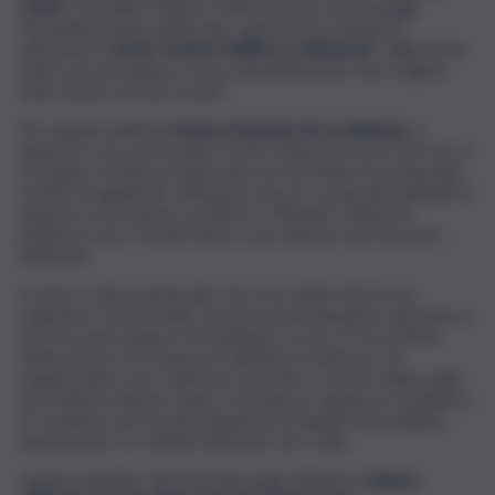
carta”
ossia alle scrittrici e talora anche a personaggi
femminili di opere letterarie, questa terza edizione
affronterà il
tema “Donne Politica e Istituzioni”
, dalla storia
antica ai nostri giorni, con la sola limitazione che le figure
siano donne non più viventi.
Per quanto attiene
il tema di questa terza edizione
, è
appena il caso di ricordare che le Istituzioni sono Enti che si
occupano di interessi generali, ma il termine ha una grande
varietà di significati. Istituzioni sono le scuole, gli ospedali, le
imprese economiche, la Difesa, i Tribunali. Istituzioni
politiche sono i Partiti l’intero meccanismo dei Governi, i
Sindacati.
Il tema è stato annunciato nel corso della call che ha
chiamato i territori alla consueta partecipazione dal basso e
che ha avuto luogo in streaming lo scorso 27 novembre.
Nella stessa circostanza, le direttrici artistiche e le
organizzatrici, uno staff ben assortito e ormai rodato nelle
precedenti edizioni, hanno ricordato le regole, le modalità e
le scadenze per la partecipazione di singoli, Enti pubblici,
associazioni e i contatti telefonici ed e-mail.
Questa edizione del Festival ha già ottenuto il
plauso