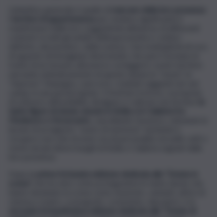
L’obiettivo generale è quello di
marcare della loro presenza
i territori di appartenenza
per rendere significante il
manifestarsi delle loro soggettività all’interno di differenti
contesti, in tutti gli ambiti dell’espressività e i settori
dell’arte, del pensiero, della scienza. Una molteplicità di voci,
di sguardi, di immaginari diversissimi, che però formano le
trame di un tessuto attraverso cui leggere i nostri territori,
narrando simbolicamente di queste donne le “storie”, le
“imprese”, l’impegno, i percorsi, i risultati raggiunti nei vari
campi, in una parola il genio. Il festival, in breve, si propone
di sottrarre all’invisibilità, divulgare e radicare nei territori
le
tante figure di donne vissute in Sicilia e in Calabria fra
Medioevo e Novecento
, cancellando l’assenza, colmando le
lacune di un ingiusto “vuoto di memoria”, tentando il
recupero non solo di nomi, ma di personalità versatili: volti e
storie nei più diversi luoghi di Sicilia e Calabria segnati dalla
loro presenza.
Dopo la
prima fortunata edizione dedicata alle “Donne in
scena”,
che ha visto come protagoniste le tante donne che
hanno dominato la scena come musiciste, cantanti, attrici di
cinema e teatro, scenografe, costumiste, danzatrici, e la
seconda fortunatissima edizione dedicata alle “Donne di