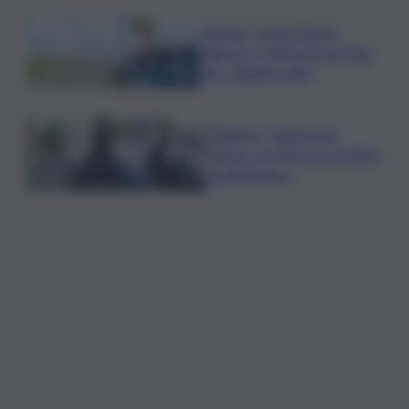
Turismo, Osservatorio
Telepass: +20% di interesse
per i viaggi in auto
Palermo, rapina in un
centro scommesse: bottino
da 5mila euro