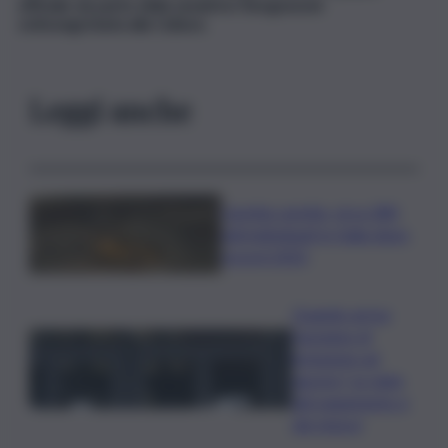
ufficiale da parte della senatrice Borgonzoni
sottosegretaria alla Cultura
.
Leggi anche
Caretta caretta, circa 280
nidi individuati in Italia dopo
record 2025
Quando arriva
l’assegno di
inclusione ad
agosto? Le date
del pagamento e
dei rinnovi