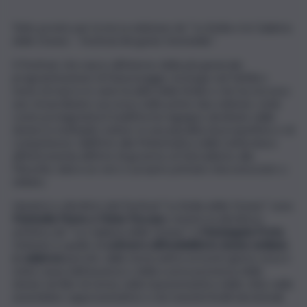
Tutto pronto per la terza edizione de “La Sicilia e la Calabria
delle Donne – Festival del genio femminile”.
Il Festival, che nasce all’interno della più generale
programmazione di NaxosLegge, ha luogo nel fatidico
mese di marzo in varie località della Sicilia e che ha riscosso
uno straordinario successo nelle prime due edizioni, vede
come protagonista il multiforme ingegno declinato dalle
donne in molteplici settori, in una pluralità di prospettive e di
competenze: dall’Arte alla Matematica dalla Letteratura
all’Astronomia all’Arte di governo al Giornalismo alla
Filosofia, talora un vero e proprio primato misconosciuto o
obliato.
Ideatrici e direttrici del Festival “La Sicilia delle Donne” sono
Marinella Fiume e Fulvia Toscano
, mentre la direttrice
artistica de “La Calabria delle Donne” è
Mariangela Preta
.
L’intento è quello di
sottrarre all’invisibilità le donne siciliane
e calabresi
perché, dalla storia antica ai nostri giorni, essa è
stata causa dell’assenza o della scarsa presenza delle
donne nei libri di storia, nella toponomastica delle città, nelle
assemblee rappresentative e nei massimi livelli decisionali.