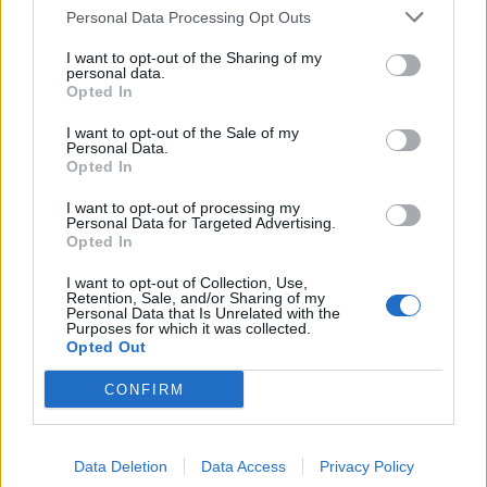
Personal Data Processing Opt Outs
This information may also be disclosed by us to third parties
01153210875 – Quotidiano di Sicilia usufruisce dei
on the IAB’s List of Downstream Participants that may further
contributi di cui al D.lgs n. 70/2017
I want to opt-out of the Sharing of my
disclose it to other third parties.
personal data.
Opted In
I want to opt-out of the Sale of my
Personal Data.
Chi Siamo
Opted In
Fondazione Etica e Valori Marilù Tregua
Fondatore Carlo Alberto Tregua
Lavora con noi
I want to opt-out of processing my
Personal Data for Targeted Advertising.
Gerenza
Opted In
I want to opt-out of Collection, Use,
Retention, Sale, and/or Sharing of my
Personal Data that Is Unrelated with the
Purposes for which it was collected.
Opted Out
Scarica l’app
CONFIRM
Privacy Policy
Preferenze Privacy
Data Deletion
Data Access
Privacy Policy