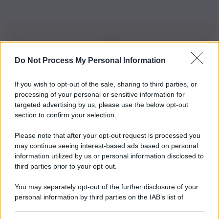
Do Not Process My Personal Information
Iscriviti alla nostra Newsletter
If you wish to opt-out of the sale, sharing to third parties, or
Iscriviti alla nostra newsletter per non perdere le ultime
processing of your personal or sensitive information for
novità
targeted advertising by us, please use the below opt-out
section to confirm your selection.
Iscriviti Ora
Please note that after your opt-out request is processed you
may continue seeing interest-based ads based on personal
information utilized by us or personal information disclosed to
third parties prior to your opt-out.
You may separately opt-out of the further disclosure of your
personal information by third parties on the IAB’s list of
© 2026 | Ediservice s.r.l. 95126 Catania – Via Principe
downstream participants.
Nicola, 22 – P.IVA: 01153210875 – Cciaa Catania n.