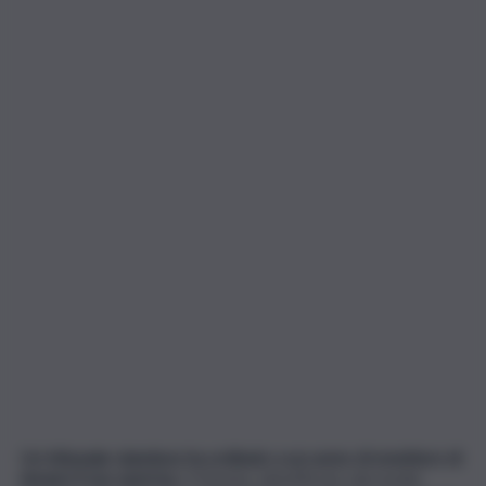
Un tribunale olandese ha ordinato a un uomo di smettere di
donare il suo sperma.
Il 41enne, identificato dai media