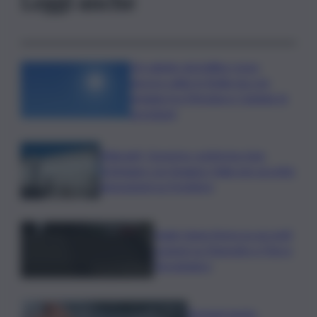
Leggi anche
Un sabato da bollino rosso,
ancora caldo in Sicilia ma con
pioggia tra Messina e Catania: le
previsioni
Migranti, Governo conferma stop
Schengen con Spagna: Italia non accetta
imposizioni su frontiere
Sogin: bene Arera su acconti
sospesi su Deposito e Parco
Tecnologico
Europei nuoto,