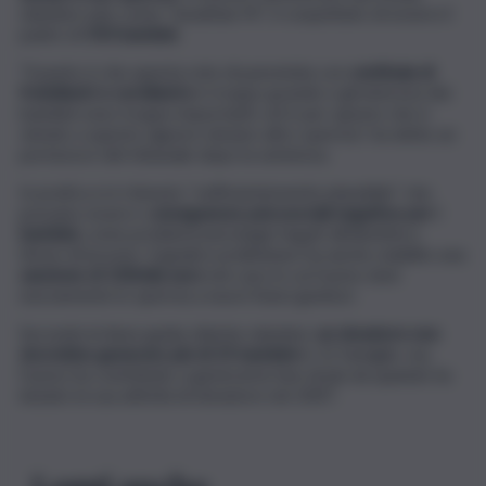
olandesi solo come “Jonathan M.”, è sospettato di essere il
padre di
550 bambini
.
“Il punto è che questa rete di parentela con
centinaia di
fratellastri e sorellastre
è troppo grande e gli interessi dei
bambini sono troppo importanti, ed è per questo che è
vietato a questo signore donare altro sperma”, ha detto un
portavoce del tribunale dopo la sentenza.
In pratica si è ritenuto “sufficientemente plausibile” che
possano esserci c
onseguenze psicosociali negative per i
bambini,
come problemi psicologici legati all’identità e
timori di incesto. Il giudice preliminare ha anche stabilito una
sanzione di 100mila euro
nel caso in cui l’uomo doni
nuovamente lo sperma a nuovi futuri genitori.
Secondo le linee guida cliniche olandesi,
un donatore non
dovrebbe generare più di 25 bambini
in 12 famiglie, ma
l’uomo ha contribuito a generarne ben di più da quando ha
iniziato la sua attività di donatore nel 2007.