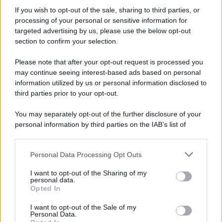
Iscriviti alla nostra Newsletter
If you wish to opt-out of the sale, sharing to third parties, or
Iscriviti alla nostra newsletter per non perdere le ultime
processing of your personal or sensitive information for
novità
targeted advertising by us, please use the below opt-out
section to confirm your selection.
Iscriviti Ora
Please note that after your opt-out request is processed you
may continue seeing interest-based ads based on personal
information utilized by us or personal information disclosed to
third parties prior to your opt-out.
You may separately opt-out of the further disclosure of your
personal information by third parties on the IAB’s list of
© 2026 | Ediservice s.r.l. 95126 Catania – Via Principe
downstream participants.
Nicola, 22 – P.IVA: 01153210875 – Cciaa Catania n.
Personal Data Processing Opt Outs
This information may also be disclosed by us to third parties
01153210875 – Quotidiano di Sicilia usufruisce dei
on the IAB’s List of Downstream Participants that may further
contributi di cui al D.lgs n. 70/2017
I want to opt-out of the Sharing of my
disclose it to other third parties.
personal data.
Opted In
I want to opt-out of the Sale of my
Personal Data.
Chi Siamo