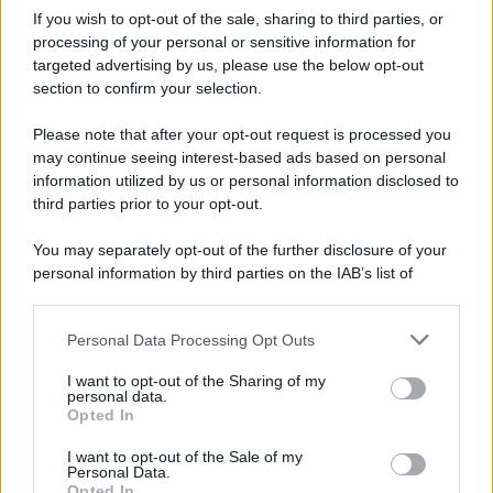
Iscriviti alla nostra Newsletter
If you wish to opt-out of the sale, sharing to third parties, or
Iscriviti alla nostra newsletter per non perdere le ultime
processing of your personal or sensitive information for
novità
targeted advertising by us, please use the below opt-out
section to confirm your selection.
Iscriviti Ora
Please note that after your opt-out request is processed you
may continue seeing interest-based ads based on personal
information utilized by us or personal information disclosed to
third parties prior to your opt-out.
You may separately opt-out of the further disclosure of your
personal information by third parties on the IAB’s list of
© 2026 | Ediservice s.r.l. 95126 Catania – Via Principe
downstream participants.
Nicola, 22 – P.IVA: 01153210875 – Cciaa Catania n.
Personal Data Processing Opt Outs
This information may also be disclosed by us to third parties
01153210875 – Quotidiano di Sicilia usufruisce dei
on the IAB’s List of Downstream Participants that may further
contributi di cui al D.lgs n. 70/2017
I want to opt-out of the Sharing of my
disclose it to other third parties.
personal data.
Opted In
I want to opt-out of the Sale of my
Personal Data.
Chi Siamo
Opted In