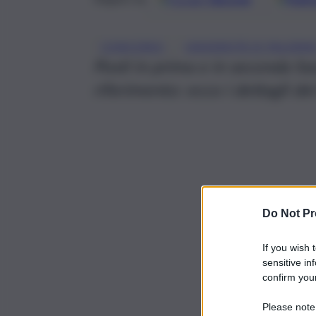
, 
CONCORSO
UNIVERSITÀ DI PALERM
Posti in prima e in seconda fasc
riferimento: ecco i dettagli de
Do Not Pr
If you wish 
sensitive in
confirm your
Please note