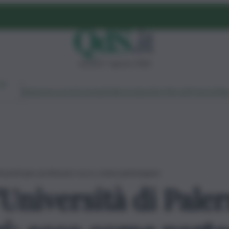
venerdì 7 agosto 2026
Ambiente
Lavoro
Economia
Politica
Cultura
Dai Mercati
Podcast
Vid
10 posti per professori: ecco come partecipare
Università di Paler