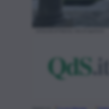
Università di Palermo, foto di repertorio
Google
Discover
Fonti 
Seguici su