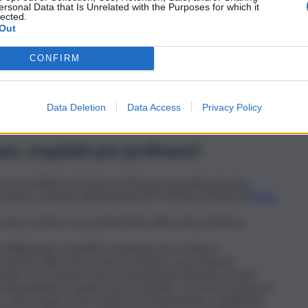
ersonal Data that Is Unrelated with the Purposes for which it
lected.
Out
turali e comunicativi.
CONFIRM
Data Deletion
Data Access
Privacy Policy
r professori dell’Università degli Studi di Palermo.
o, requisiti per professori
re ordinario di ruolo, professore associato di ruolo,
ercatore a tempo determinato RTT, RTDA o RTDB all’
Unipa
sere iscritti a corsi universitari dello stesso Ateneo
 abilitazione scientifica nazionale per il settore
settori dello stesso macro-settore o per funzioni
suale in procedure concorsuali attivate attivate ai sensi
orrispondente a quella messa a bando; c) essere professori
tore concorsuale e per la fascia corrispondente a quella del