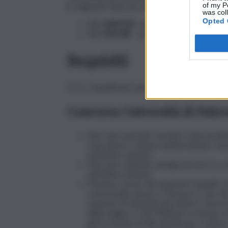
of my P
le seguenti classi di concorso:
was col
Opted 
SSD
MAT/05 –
Analisi Matematica;
SSD
SPS/08
– Sociologia dei processi cul
Requisiti
Ecco i requisiti per partecipare al concorso pe
Concorso Università di Palerm
Non aver prestato servizio come professo
ricercatore a tempo indeterminato, ric
nell’ultimo triennio.
Non aver ottenuto assegni di ricerca o es
nell’ultimo triennio.
Possesso di uno dei seguenti requisiti: a)
concorsuale messo a concorso o uno dei 
superiori; b) idoneità nel settore concor
della Legge n. 210/1998 per la fascia c
già in servizio di altri Atenei per il set