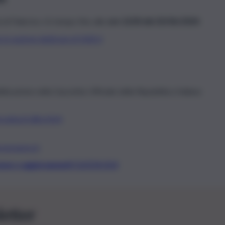
à di Palermo c’è tempo fino alle
ore 12:00 del 20/06/2024
.
a la sezione dedicata di QdS.it
blicazione nella Gazzetta Ufficiale della Repubblica Italiana
unipa.it/albo.html
euraxess.it
.
t, news e aggiornamenti CLICCA QUI
letter