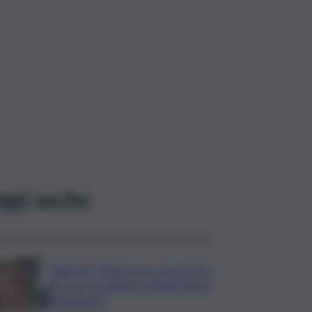
ggi anche
Migranti, Meloni: non c’è spazio in
Ue per chi alimenta immigrazione
clandestina