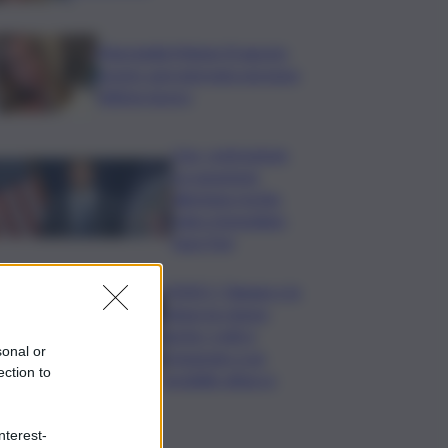
Marcinella,Meloni: 8 agosto
presto sarà giornata europea
vittime lavoro
Usa, contrazione
occupazione
allontana rischio
rialzo immediato
tassi Fed
VIDEO | Taiwan e la
minaccia cinese,
anche i civili si
sonal or
preparano a un
ection to
possibile attacco
nterest-