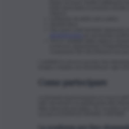
bando; d) essere studiosi stabilmente imp
livello universitario in posizione di livell
Palermo.
Godimento dei diritti civili e politici;
Idoneità fisica;
Non essere stati destituiti, dispensati, l
amministrazione
per persistente insuffic
Chi tra i candidati abbia rapporto di par
professore appartenente al Dipartimento
componente del CdA d’Ateneo) non può 
I candidati al concorso possono fare domand
bisogna compilare una domanda per ogni sett
Come partecipare
La domanda di partecipazione ai concorsi dell
tutti i documenti e le pubblicazioni utili richi
https://pica.cineca.it/unipa/. Per accedere ser
account LOGINMIUR, REPRISE o REFEREE.
La scadenza per fare domand