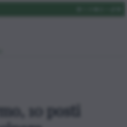
eo
mo, 10 posti