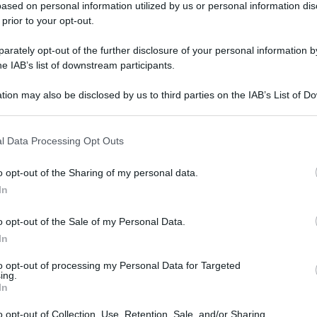
ased on personal information utilized by us or personal information dis
 prior to your opt-out.
 due
bandi di concorso
per la selezione di
professori
di
o 2024.
rately opt-out of the further disclosure of your personal information by
he IAB’s list of downstream participants.
cipazione.
tion may also be disclosed by us to third parties on the IAB’s List of 
Palermo per professori, i posti
 that may further disclose it to other third parties.
tà di Palermo, sono disponibili
8 posti
di professore
l Data Processing Opt Outs
ofessori di
prima fascia
. In particolare, i posti di seconda
o opt-out of the Sharing of my personal data.
In
duzione-Lingua Inglese;
e sistemi di trasporto, estimo e valutazione;
e;
o opt-out of the Sale of my Personal Data.
e europea;
In
mparato;
;
to opt-out of processing my Personal Data for Targeted
struzioni;
ing.
ermanica.
In
si a concorso dall’Università di Palermo riguardano invece
o opt-out of Collection, Use, Retention, Sale, and/or Sharing