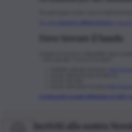
Per partecipare ai due concorsi dell’Universit
Per altri
concorsi e offerte di lavoro
, consult
Dove trovare il bando
Il bando di concorso è disponibile, dopo la pub
– serie speciale “Concorsi ed esami”:
Nell’Albo ufficiale di Ateneo:
http://www.
Sul sito dell’Università di Palermo;
Sul sito del Miur;
Sul sito dell’Unione Europea
http://www.
Iscriviti gratis al canale WhatsApp di QdS.i
Iscriviti alla nostra News