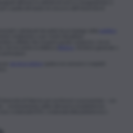
egnati all’estero in attività di ricerca o insegnamento a
o pari a quella del bando di concorso dell’Università di
icenziati o dichiarati decaduti da un impiego della
pubblica
iente rendimento o per motivi disciplinari;
entela o affinità, fino al quarto grado compreso, con un
 che ha esitato la delibera (
Rettore
, Direttore generale o
partecipare.
a per
più di un settore
qualora ne avessero i requisiti:
ore.
’Università di Palermo per professori va presentata – con
este – esclusivamente online attraverso la piattaforma
vono credenziali SPID, credenziali della piattaforma o
a