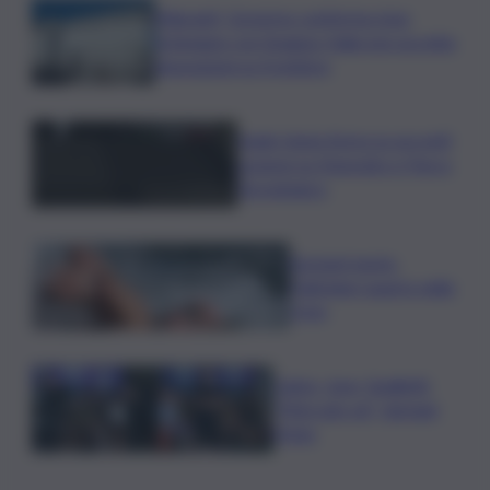
Migranti, Governo conferma stop
Schengen con Spagna: Italia non accetta
imposizioni su frontiere
Sogin: bene Arera su acconti
sospesi su Deposito e Parco
Tecnologico
Europei nuoto,
Paltrinieri quarto nella
3 km
Calcio, Juve, Spalletti:
“Mercato ok”, domani
l’Inter