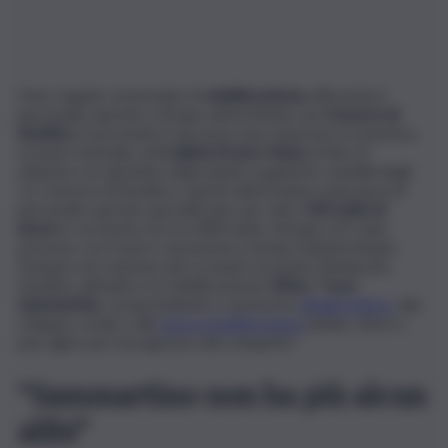
Dare seguito al principio di
stabilizzazione
afferente il
personale operaio a tempo determinato nei
Consorzi di
Bonifica
. Si prevede in tal senso una copertura economica,
su base triennale, di
6 milioni di euro l’anno
al fine di
ottenere un ripristino delle piante organiche variabili degli
11 Consorzi di Bonifica. Questi ultimi hanno mancanza di
personale operaio specializzato per oltre
500 unità di
lavoro
e un bacino di circa 800 unità. Nel giro di 3 anni
possono così esserci assunzioni a tempo indeterminato.
Dunque non esistono più scusanti secondo il Sindacato
fondato sull’unità e la stabilizzazione (
Sifus
):
“Luca
Sammartino
, vicepresidente e assessore
all’agricoltura
, allo
sviluppo rurale e alla
pesca mediterranea
isolano, deve e
può agire per il progresso del comparto”.
“Sammartino non ha più alcun
alibi”