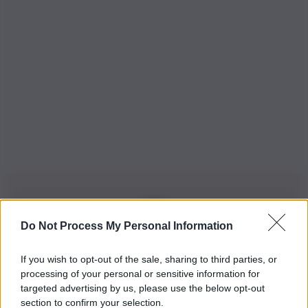
Do Not Process My Personal Information
Iscriviti alla nostra Newsletter
If you wish to opt-out of the sale, sharing to third parties, or
Iscriviti alla nostra newsletter per non perdere le ultime
processing of your personal or sensitive information for
novità
targeted advertising by us, please use the below opt-out
section to confirm your selection.
Iscriviti Ora