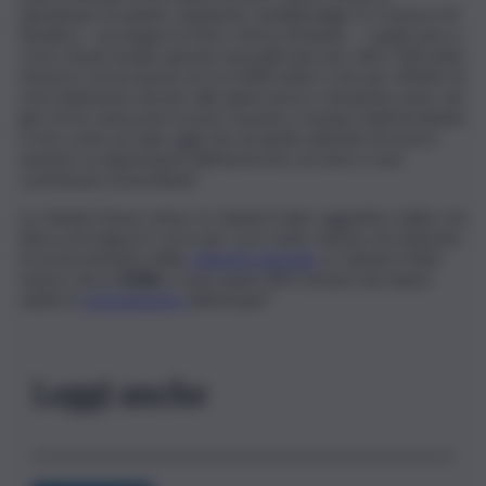
ripristinare le piante organiche variabili degli 11 Consorzi di
Bonifica – prosegue la nota a firma di Abate -, i quali sono a
corto di personale operaio specializzato per oltre 500 unità
di lavoro ed un bacino di circa 800 unità e che per effetto di
svecchiamento dovuto alla quiescenza e situazioni varie, nel
giro di tre anni potrà essere assunto a tempo indeterminato
e non come accade oggi che ad aprile attende di essere
assunto su disposizioni dell’assessore al ramo e suoi
commissari straordinari!
Lo chiede il buon senso, lo chiede il dato oggettivo della crisi
idrica ed irrigua in corso per cui è stato chiesto ed ottenuto
il riconoscimento della
calamità naturale
, lo chiede il fatto
stesso che in
Sicilia
ci sono quasi 200 Comuni che hanno
subito il
razionamento
dell’acqua!”.
Leggi anche