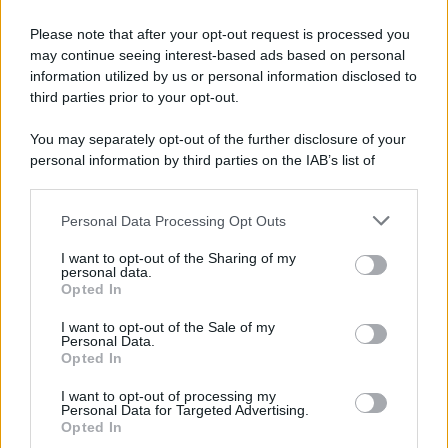
Please note that after your opt-out request is processed you
may continue seeing interest-based ads based on personal
information utilized by us or personal information disclosed to
third parties prior to your opt-out.
You may separately opt-out of the further disclosure of your
personal information by third parties on the IAB’s list of
© 2026 | Ediservice s.r.l. 95126 Catania – Via Principe
downstream participants.
Nicola, 22 – P.IVA: 01153210875 – Cciaa Catania n.
Personal Data Processing Opt Outs
This information may also be disclosed by us to third parties
01153210875 – Quotidiano di Sicilia usufruisce dei
on the IAB’s List of Downstream Participants that may further
contributi di cui al D.lgs n. 70/2017
I want to opt-out of the Sharing of my
disclose it to other third parties.
personal data.
Opted In
I want to opt-out of the Sale of my
Personal Data.
Chi Siamo
Opted In
Fondazione Etica e Valori Marilù Tregua
Fondatore Carlo Alberto Tregua
Lavora con noi
I want to opt-out of processing my
Personal Data for Targeted Advertising.
Gerenza
Opted In