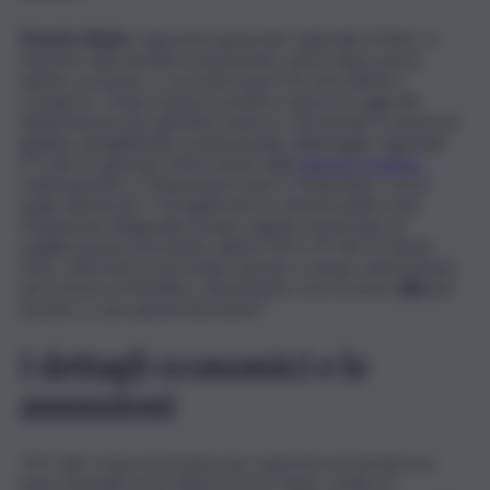
Ernesto Abate
, segretario generale regionale di Sifus, si
esprime sulla tematica esponendo, passo dopo passo,
quanto avvenuto e i prossimi passi che dovrebbero
compiersi. “Dopo il parere positivo espresso oggi dal
Dipartimento per gli Affari Interni e Territoriali, in merito al
giudizio di legittimità Costituzionale della legge regionale
n°3 del 31 gennaio 2024 varata dalla
Regione Siciliana
,
relativamente a ‘Disposizioni varie e Finanziarie’, con la
quale all’articolo 7 ha legiferato la volontà politica del
Parlamento Regionale di dare seguito al principio di
stabilizzazione introdotto dall’art 60 lr n°9 del 15 Aprile
2021, afferente il personale operaio a tempo determinato
nei Consorzi di Bonifica, Sammartino, non ha alcun
alibi
per
lasciare a casa questi lavoratori!”
I dettagli economici e le
assunzioni
“Per tale scopo è prevista una copertura economica su
base triennale di sei milioni di euro l’anno, al fine di