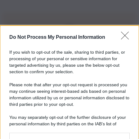
Do Not Process My Personal Information
Iscriviti alla nostra Newsletter
If you wish to opt-out of the sale, sharing to third parties, or
Iscriviti alla nostra newsletter per non perdere le ultime
processing of your personal or sensitive information for
novità
targeted advertising by us, please use the below opt-out
section to confirm your selection.
Iscriviti Ora
Please note that after your opt-out request is processed you
may continue seeing interest-based ads based on personal
information utilized by us or personal information disclosed to
third parties prior to your opt-out.
You may separately opt-out of the further disclosure of your
personal information by third parties on the IAB’s list of
© 2026 | Ediservice s.r.l. 95126 Catania – Via Principe
downstream participants.
Nicola, 22 – P.IVA: 01153210875 – Cciaa Catania n.