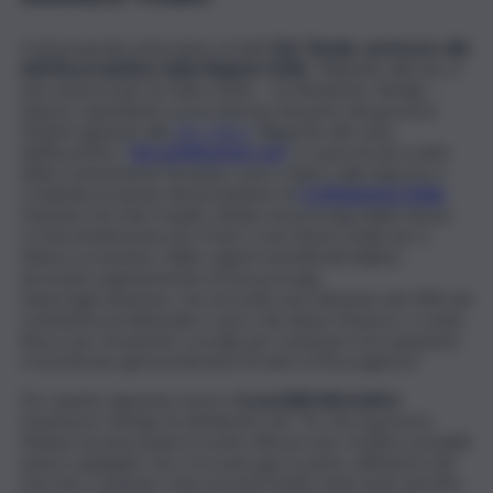
A tal proposito interviene al QdS
Edy Tamajo, assessore alle
attività produttive della Regione Sicilia
. “Rispetto alla Zes, il
mio assessorato ha fatto molto – ha dichiarato Tamajo -.
Adesso aspettiamo un’accelerata da parte del governo
Meloni riguardo alla
Zes Unica
. Riguardo allo stop
dell’incentivo “
decontribuzione sud
” a causa di una scelta
della Commissione Europea, sono a fianco alle imprese e
condivido le parole del presidente di
Confindustria Sicilia
,
Gaetano Vecchio il quale chiede una proroga della stessa.
La decontribuzione per il Sud, è una misura vitale per il
rilancio economico delle regioni meridionali italiane,
necessita urgentemente di una proroga.
Quest’agevolazione, che prevede una riduzione del 30% dei
contributi previdenziali a carico dei datori di lavoro, è stata
finora uno strumento cruciale per sostenere l’occupazione
e incentivare gli investimenti di tutto il Mezzogiorno”.
Per quanto riguarda, invece,
le possibili alternative
,
l’assessore Tamajo ha dichiarato che “So che il governo
Meloni sta lavorando in modo efficace per rendere possibili
misure analoghe che si trovano già, in parte, all’interno del
Decreto Coesione. Sono previsti inoltre interventi specifici