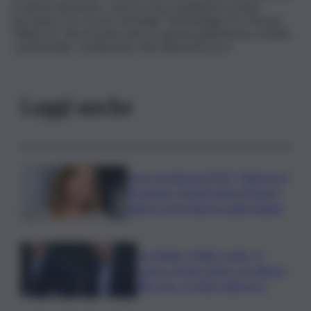
in questa direzione, come la nuova piattaforma Step
(acronimo che sta per Strategic Technologies for Europe
Platform). Nei prossimi anni su questa piattaforma, a livello
continentale, confluiranno 160 miliardi di euro”.
Leggi anche
Verso le elezioni 2027, Palermo in
fermento: l’avanti tutta di Varchi
agita il centrodestra palermitano
Joe Biden, il figlio rivela: “Il
cancro di mio padre si è diffuso
alle ossa, è molto doloroso”