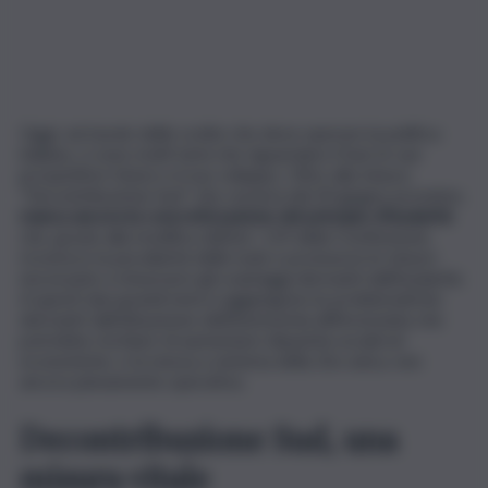
Oggi, sul tavolo delle scelte che deve operare la politica
italiana, ci sono molti temi che riguardano il Sud, le sue
prospettive future e il suo sviluppo. Oltre alla misura
“Decontribuzione Sud” che cesserà dal 30 giugno prossimo,
manca ancora la concretizzazione del principio d’insularità
che, grazie alla modifica dell’art. 119 della Costituzione,
riconosce la peculiarità delle isole e promuove le misure
necessarie a rimuovere gli svantaggi derivanti dall’insularità.
A questi due grandi temi si aggiungono le problematiche
derivanti dall’attuazione dell’Autonomia differenziata che
potrebbe rischiare di aumentare disparità sociali ed
economiche, e la messa a sistema della Zes unica, non
ancora pienamente operativa.
Decontribuzione Sud, una
misura vitale