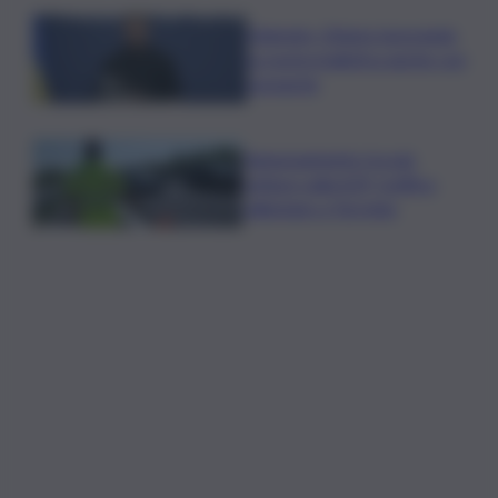
Zelensky: Stiamo lavorando
su nostra balistica anche con
Leonardo
Tamponamento tra più
vetture sulla A29, traffico
rallentato a Torretta