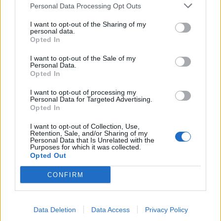
Personal Data Processing Opt Outs
This information may also be disclosed by us to third parties
01153210875 – Quotidiano di Sicilia usufruisce dei
on the IAB’s List of Downstream Participants that may further
contributi di cui al D.lgs n. 70/2017
I want to opt-out of the Sharing of my
disclose it to other third parties.
personal data.
Opted In
I want to opt-out of the Sale of my
Personal Data.
Chi Siamo
Opted In
Fondazione Etica e Valori Marilù Tregua
Fondatore Carlo Alberto Tregua
Lavora con noi
I want to opt-out of processing my
Personal Data for Targeted Advertising.
Gerenza
Opted In
I want to opt-out of Collection, Use,
Retention, Sale, and/or Sharing of my
Personal Data that Is Unrelated with the
Purposes for which it was collected.
Opted Out
Scarica l’app
CONFIRM
Privacy Policy
Preferenze Privacy
Data Deletion
Data Access
Privacy Policy