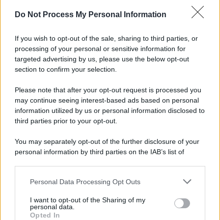
Do Not Process My Personal Information
Iscriviti alla nostra Newsletter
If you wish to opt-out of the sale, sharing to third parties, or
Iscriviti alla nostra newsletter per non perdere le ultime
processing of your personal or sensitive information for
novità
targeted advertising by us, please use the below opt-out
section to confirm your selection.
Iscriviti Ora
Please note that after your opt-out request is processed you
may continue seeing interest-based ads based on personal
information utilized by us or personal information disclosed to
third parties prior to your opt-out.
You may separately opt-out of the further disclosure of your
personal information by third parties on the IAB’s list of
© 2026 | Ediservice s.r.l. 95126 Catania – Via Principe
downstream participants.
Nicola, 22 – P.IVA: 01153210875 – Cciaa Catania n.
Personal Data Processing Opt Outs
This information may also be disclosed by us to third parties
01153210875 – Quotidiano di Sicilia usufruisce dei
on the IAB’s List of Downstream Participants that may further
contributi di cui al D.lgs n. 70/2017
I want to opt-out of the Sharing of my
disclose it to other third parties.
personal data.
Opted In