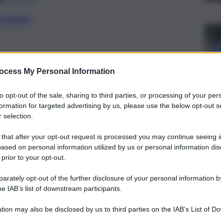
preferite
e la definizione del nuovo Piano
ocess My Personal Information
a anni gli uffici cercano di produrre
idicamente inattaccabile
to opt-out of the sale, sharing to third parties, or processing of your per
formation for targeted advertising by us, please use the below opt-out s
 selection.
 that after your opt-out request is processed you may continue seeing i
ased on personal information utilized by us or personal information dis
 prior to your opt-out.
rately opt-out of the further disclosure of your personal information by
he IAB’s list of downstream participants.
tion may also be disclosed by us to third parties on the IAB’s List of 
 that may further disclose it to other third parties.