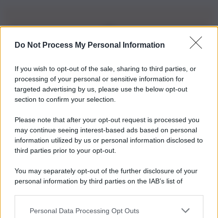
Do Not Process My Personal Information
Iscriviti alla nostra Newsletter
If you wish to opt-out of the sale, sharing to third parties, or
Iscriviti alla nostra newsletter per non perdere le ultime
processing of your personal or sensitive information for
novità
targeted advertising by us, please use the below opt-out
section to confirm your selection.
Iscriviti Ora
Please note that after your opt-out request is processed you
may continue seeing interest-based ads based on personal
information utilized by us or personal information disclosed to
third parties prior to your opt-out.
You may separately opt-out of the further disclosure of your
personal information by third parties on the IAB’s list of
© 2026 | Ediservice s.r.l. 95126 Catania – Via Principe
downstream participants.
Nicola, 22 – P.IVA: 01153210875 – Cciaa Catania n.
Personal Data Processing Opt Outs
This information may also be disclosed by us to third parties
01153210875 – Quotidiano di Sicilia usufruisce dei