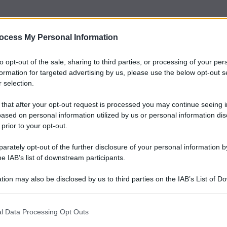
ocess My Personal Information
to opt-out of the sale, sharing to third parties, or processing of your per
formation for targeted advertising by us, please use the below opt-out s
 selection.
 that after your opt-out request is processed you may continue seeing i
ased on personal information utilized by us or personal information dis
 prior to your opt-out.
rissimo
,
la cantante siciliana
Levante
. Reduce dal festival di
rately opt-out of the further disclosure of your personal information by
accontarsi in quella che ha definito la sua “rinascita” dopo
he IAB’s list of downstream participants.
sua maternità. La cantautrice siciliana, ospite di
Silvia
a
, di cui
Vivo
,
la canzone sanremese
, è uno dei singoli più
tion may also be disclosed by us to third parties on the IAB’s List of 
 that may further disclose it to other third parties.
scoprire
dove è cresciuta
,
come è diventata famosa
nella
l Data Processing Opt Outs