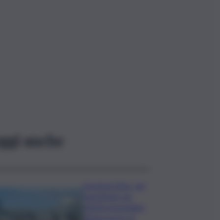
ggi anche
Eruzione Etna, voli
ripristinati con
effetto immediato
all’aeroporto di