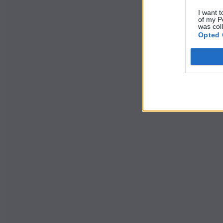
I want t
of my P
was col
Opted 