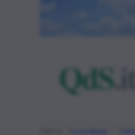
Google
Discover
Fonti 
Seguici su