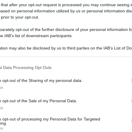
 that after your opt-out request is processed you may continue seeing i
ased on personal information utilized by us or personal information dis
 prior to your opt-out.
’ultima settimana e con l’inizio di giugno arriva il caldo,
gno
sarà la festa della Repubblica, per molti sarà
gnata, quali sono le
previsioni meteo
per questa giornata?
rately opt-out of the further disclosure of your personal information by
he IAB’s list of downstream participants.
ecco le previsioni
tion may also be disclosed by us to third parties on the IAB’s List of 
 that may further disclose it to other third parties.
lermo e Trapani, principalmente, sarà una giornata con nubi
Le temperature massime previste si attesteranno attorno ai
l Data Processing Opt Outs
o opt-out of the Sharing of my personal data.
ntro
della Sicilia, non ci saranno nubi, bensì tanto sole. La
entino, con punte di 32 gradi. Caltanissetta, Enna e Ragusa
In
sa si registra la probabilità che piova.
o opt-out of the Sale of my Personal Data.
ti nubi. Per quanto riguarda Catania, massime che si
In
tà di pioggia al 50%. Per Siracusa e Messina bassa
to opt-out of processing my Personal Data for Targeted
ing.
In