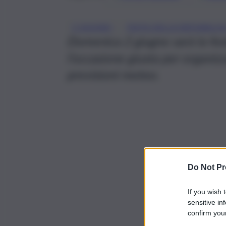
, 
2 GIUGNO
FESTA DELLA REPUBBLIC
Domenica 2 giugno sarà la fest
l’occasione giusta per organiz
previsioni meteo.
Do Not Pr
If you wish 
sensitive in
confirm your