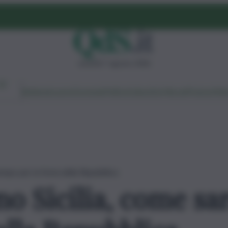
venerdì 7 agosto 2026
Ambiente
Lavoro
Economia
Politica
Cultura
Dai Mercati
Podcast
Vid
tempo per la festa della Repubblica
o Sicilia, come sa