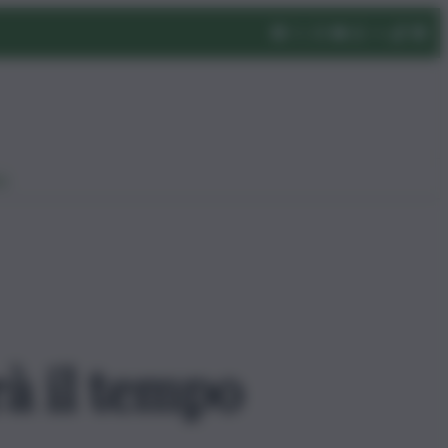
eo
rà il tempo