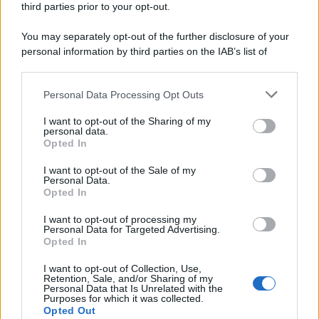
third parties prior to your opt-out.
You may separately opt-out of the further disclosure of your
personal information by third parties on the IAB’s list of
© 2026 | Ediservice s.r.l. 95126 Catania – Via Principe
downstream participants.
Nicola, 22 – P.IVA: 01153210875 – Cciaa Catania n.
Personal Data Processing Opt Outs
This information may also be disclosed by us to third parties
01153210875 – Quotidiano di Sicilia usufruisce dei
on the IAB’s List of Downstream Participants that may further
contributi di cui al D.lgs n. 70/2017
I want to opt-out of the Sharing of my
disclose it to other third parties.
personal data.
Opted In
I want to opt-out of the Sale of my
Personal Data.
Chi Siamo
Opted In
Fondazione Etica e Valori Marilù Tregua
Fondatore Carlo Alberto Tregua
Lavora con noi
I want to opt-out of processing my
Personal Data for Targeted Advertising.
Gerenza
Opted In
I want to opt-out of Collection, Use,
Retention, Sale, and/or Sharing of my
Personal Data that Is Unrelated with the
Purposes for which it was collected.
Opted Out
Scarica l’app