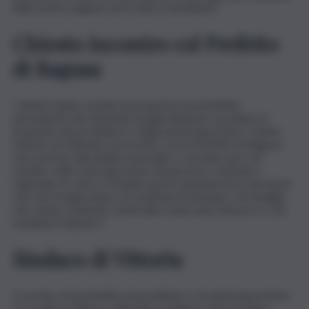
nella nostra regione ed in tutto il meridione”.
Chiesto incontro col Prefetto
di Ragusa
I sindaci hanno avviato la proposta di assemblee
permanenti che diventino luoghi ideali per ascoltare le
proposte dei produttori e degli autotrasportatori. Hanno
chiesto ed ottenuto un incontro con il Prefetto di Ragusa
“per portare alla ribalta nazionale e veicolare per suo
tramite, nelle sedi opportune del governo centrale e
regionale, le serie e fondate preoccupazioni di un territorio
che vive di agricoltura, di centinaia di aziende e di famiglie
che stanno vedendo votati alla rovina mesi di lavoro e che
rischiano il disastro”.
Sindaco di Vittoria
In serata, un’assemblea di produttori e di autotrasportatori
si è svolta a Vittoria, nella Sala consiliare Carfì. Vi hanno