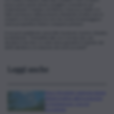
preso parte anche alcuni consiglieri comunali di vari
schieramenti. Il sindaco di Vittoria, Francesco Aiello si è
fatto portavoce della protesta chiedendo di sbloccare lo
sciopero e di risolvere la crisi che rischia di danneggiare
senza prospettive l’intero comparto primario.
In un post pubblicato sul profilo facebook, il primo cittadino
ha dichiarato: “Domattina alle ore 6 al mercato, per
decidere il da farsi. Lo stato deve garantire il rispetto dei
diritti alla libera circolazione dei nostri prodotti”
Leggi anche
Etna e Stromboli, registrata doppia
attività eruttiva: allerta arancione
su Fontanarossa, cosa sta
succedendo