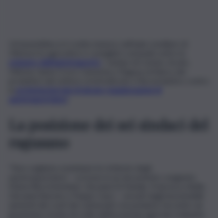
Un’assemblea si è svolta stasera, nell’aula consiliare di
Vittoria fra agricoltori e consiglieri comunali contro lo
sciopero dell’autotrasporto
. I sindaci di Comiso, Acate,
Vittoria, Santa Croce Camerina e Ragusa al fianco dei
produttori del settore ortofrutticolo e florovivaistico contro
la
protesta/serrata di alcune organizzazioni di
autotrasportatori
.
La posizione dei sei sindaci del
ragusano
“Non vogliamo esaminare le richieste degli
autotrasportatori – scrivono in un documento congiunto
Maria Rita Schembari, Giovanni Di Natale, Francesco Aiello,
Giovanni Barone e Peppe Cassì – vessati dagli insostenibili
aumenti dei costi dei carburanti, ma poniamo l’accento sul
gravissimo rischio di crollo dell’economia agricola, trainante