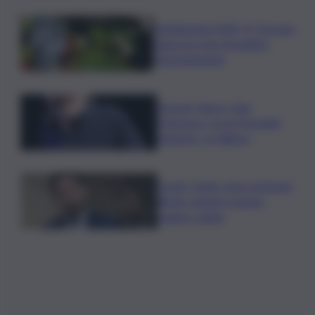
Vendemmia 2026, R. Toscana
riduce le rese di quattro
Denominazioni
Guccini, Vasco: Ciao
Francesco, tu eri il grande
Maestro, io l’allievo
Covid, Conte: mai commessi
illeciti, potete scavare
quanto volete