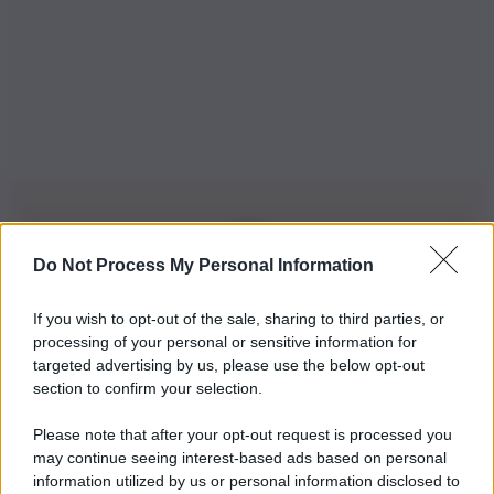
Do Not Process My Personal Information
Iscriviti alla nostra Newsletter
If you wish to opt-out of the sale, sharing to third parties, or
Iscriviti alla nostra newsletter per non perdere le ultime
processing of your personal or sensitive information for
novità
targeted advertising by us, please use the below opt-out
section to confirm your selection.
Iscriviti Ora
Please note that after your opt-out request is processed you
may continue seeing interest-based ads based on personal
information utilized by us or personal information disclosed to