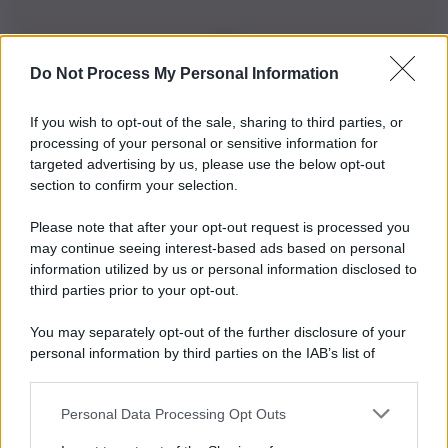
Do Not Process My Personal Information
Iscriviti alla nostra Newsletter
If you wish to opt-out of the sale, sharing to third parties, or
Iscriviti alla nostra newsletter per non perdere le ultime
processing of your personal or sensitive information for
novità
targeted advertising by us, please use the below opt-out
section to confirm your selection.
Iscriviti Ora
Please note that after your opt-out request is processed you
may continue seeing interest-based ads based on personal
information utilized by us or personal information disclosed to
third parties prior to your opt-out.
You may separately opt-out of the further disclosure of your
personal information by third parties on the IAB’s list of
© 2026 | Ediservice s.r.l. 95126 Catania – Via Principe
downstream participants.
Nicola, 22 – P.IVA: 01153210875 – Cciaa Catania n.
Personal Data Processing Opt Outs
This information may also be disclosed by us to third parties
01153210875 – Quotidiano di Sicilia usufruisce dei
on the IAB’s List of Downstream Participants that may further
contributi di cui al D.lgs n. 70/2017