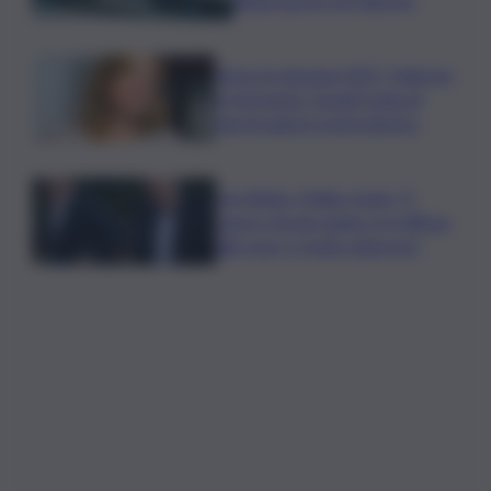
Verso le elezioni 2027, Palermo
in fermento: l’avanti tutta di
Varchi agita il centrodestra
Joe Biden, il figlio rivela: “Il
cancro di mio padre si è diffuso
alle ossa, è molto doloroso”