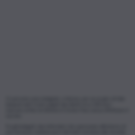
11 persone sono indagate, a Varese, per un un giro di falsi
tamponi anti Covid, pagati dai clienti circa 500 euro
ciascuno al fine di ottenere il Green Pass senza effettuare il
vaccino.
Tra gli indagati, due infermieri che operavano all’esterno di
una farmacia, risultata però del tutto estranea alla vicenda.