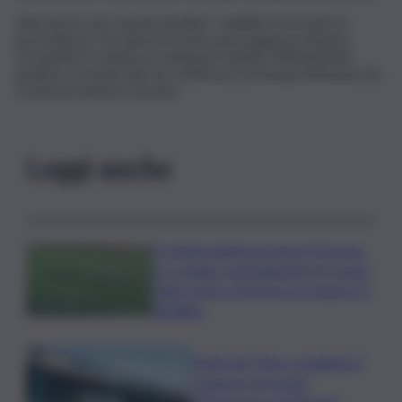
Attraverso una “parola d’ordine” stabilita tra le parti in
precedenza, chi voleva il Green pass pagava in denaro
ricevendo in cambio un tampone risultato fittiziamente
positivo, in modo tale da certificare l’avvenuta infezione da
Covid ed evitare il vaccino.
Leggi anche
Il Catania elimina ai rigori il Vicenza
e si regala i trentaduesimi di Coppa
Italia contro il Parma: la cronaca e il
tabellino
Truffa del “finto carabiniere”,
catanese arrestato
all’aeroporto di Palermo