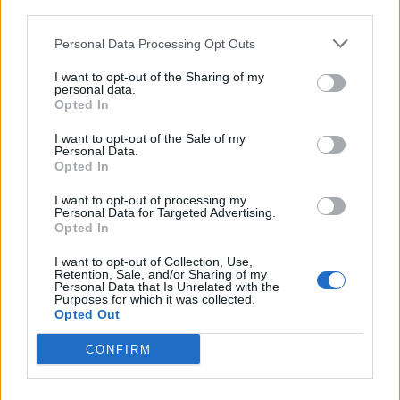
© 2026 | Ediservice s.r.l. 95126 Catania – Via Principe
downstream participants.
Nicola, 22 – P.IVA: 01153210875 – Cciaa Catania n.
Personal Data Processing Opt Outs
This information may also be disclosed by us to third parties
01153210875 – Quotidiano di Sicilia usufruisce dei
on the IAB’s List of Downstream Participants that may further
contributi di cui al D.lgs n. 70/2017
I want to opt-out of the Sharing of my
disclose it to other third parties.
personal data.
Opted In
I want to opt-out of the Sale of my
Personal Data.
Chi Siamo
Opted In
Fondazione Etica e Valori Marilù Tregua
Fondatore Carlo Alberto Tregua
Lavora con noi
I want to opt-out of processing my
Personal Data for Targeted Advertising.
Gerenza
Opted In
I want to opt-out of Collection, Use,
Retention, Sale, and/or Sharing of my
Personal Data that Is Unrelated with the
Purposes for which it was collected.
Opted Out
Scarica l’app
CONFIRM
Privacy Policy
Preferenze Privacy