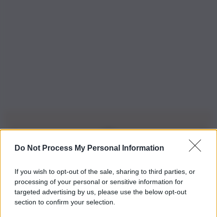
Do Not Process My Personal Information
Iscriviti alla nostra Newsletter
If you wish to opt-out of the sale, sharing to third parties, or
Iscriviti alla nostra newsletter per non perdere le ultime
processing of your personal or sensitive information for
novità
targeted advertising by us, please use the below opt-out
section to confirm your selection.
Iscriviti Ora