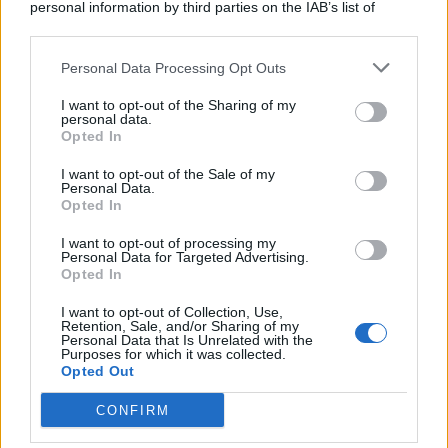
personal information by third parties on the IAB’s list of
© 2026 | Ediservice s.r.l. 95126 Catania – Via Principe
downstream participants.
Nicola, 22 – P.IVA: 01153210875 – Cciaa Catania n.
Personal Data Processing Opt Outs
This information may also be disclosed by us to third parties
01153210875 – Quotidiano di Sicilia usufruisce dei
on the IAB’s List of Downstream Participants that may further
contributi di cui al D.lgs n. 70/2017
I want to opt-out of the Sharing of my
disclose it to other third parties.
personal data.
Opted In
I want to opt-out of the Sale of my
Personal Data.
Chi Siamo
Opted In
Fondazione Etica e Valori Marilù Tregua
Fondatore Carlo Alberto Tregua
Lavora con noi
I want to opt-out of processing my
Personal Data for Targeted Advertising.
Gerenza
Opted In
I want to opt-out of Collection, Use,
Retention, Sale, and/or Sharing of my
Personal Data that Is Unrelated with the
Purposes for which it was collected.
Opted Out
Scarica l’app
CONFIRM
Privacy Policy
Preferenze Privacy