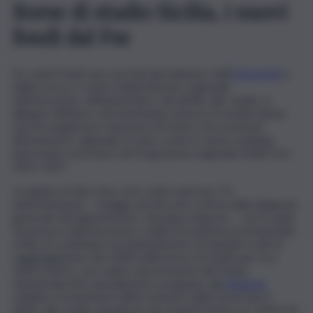
Borse di studio Sicilia, i nuovi
fondi dal Fse
Se i primi fondi sono arrivati dal ministero dell’
Università
e
della ricerca, è stato il dipartimento regionale
dell’Istruzione, dell’università e del diritto allo studio, in
allegato all’elenco dei destinatari di borse di studio idonei
ma non pagati per mancanza di fondi, a far presente
all’assessore regionale al ramo come lo stesso analogo
intervento è previsto nel Programma regionale Sicilia Fse+
2021-2027.
A seguito di tale nota, sono state espresse “le
determinazioni – si legge nel decreto a firma della dirigente
generale del dipartimento, Giovanna Segreto – con le quali
l’assessore dell’Istruzione e della formazione professionale,
al fine di contribuire al mantenimento di standard volti al
raggiungimento del 100% delle borse di studio per l’a.a.
2023/2024 e, non subire decurtazione del Fondo
ministeriale (Fis) annualmente assegnato alla
Regione
stabilisce di destinare all’incremento delle borse per il
diritto allo studio annuali per gli studenti idonei a.a. 2023/24,