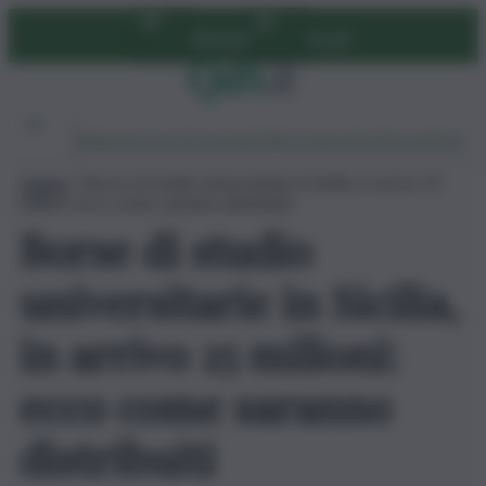
Vai
Abbonati
Accedi
al
contenuto
Ambiente
Lavoro
Economia
Politica
Cultura
Dai Mercati
Podcast
Home
»
Borse di studio universitarie in Sicilia, in arrivo 25
milioni: ecco come saranno distribuiti
Borse di studio
universitarie in Sicilia,
in arrivo 25 milioni:
ecco come saranno
distribuiti