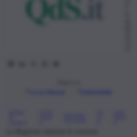
no
9
M
ag
gio
20
24,
13:
57
Seguici su
Google
Discover
Fonti preferite
BORSE
ISTRU
SIC
UNIV
REGIONE
, 
, 
, 
, 
DI
ZION
ILI
ERSIT
SICILIANA
STUDIO
E
A
À
La Regione stanzia le somme