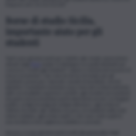
l’importo di € 25.212.521,00”.
Borse di studio Sicilia,
importante aiuto per gli
studenti
Tanti sono gli interventi per il diritto allo studio universitario
attuati dagli
Ersu
isolani. Si distingue tra quelli attribuiti per
concorso, rivolti agli studenti “capaci e meritevoli ma privi di
mezzi economici”, che sono le borse di studio per gli
studenti, premi per i laureati, sussidi straordinari, servizi
abitativi. Contributi monetari sono riservati ai diversamente
abili con invalidità superiore al 66%, agli stranieri provenienti
da paesi extracomunitari particolarmente poveri, ai rifugiati
politici, ai figli di emigrati siciliani all’estero, agli orfani di
vittime di mafia, alle vittime di usura, ai residenti nelle isole
minori siciliane, agli orfani ospiti o che sono stati ospiti in
una struttura d’accoglienza, pubblica o privata.
Ancora, ci sono gli interventi rivolti alla generalità degli