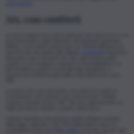
centrodestra
.
Ars, cosa cambierà
Le nuove regole sono state notificate mercoledì scorso con
una nota inviata a ogni deputato dal segretario generale
dell’Ars. Come detto, interessano sia l’attività all’interno di
sala d’Ercole che quella nelle singole
commissioni
tematiche.
Nel primo caso è previsto che “per ogni assenza nelle
sedute in cui si svolgono votazioni su testi legislativi o su
atti di indirizzo politico iscritti all’ordine del giorno, è
operata una trattenuta giornaliera sulla diaria pari a euro
180”.
La stessa cifra sarà decurtata a chi salterà le sedute di
commissione, ma in questo caso sarà previsto “il limite
massimo mensile di euro 540”. Tali cifre rappresentano un
taglio più deciso rispetto a quanto fatto finora.
L’attuale disciplina, introdotta in seguito all’approvazione
della legge regionale 1 del 2014 riguardante misure di
contenimento dei costi della
politica
, prevede che per ogni