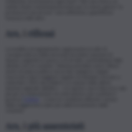
trattenuta, di un’assenza ogni mese”. Nel caso invece di
sedute di più commissioni previste per lo stesso giorno “la
presenza in una di esse” sarà sufficiente a giustificare
l’assenza nelle altre.
Ars, i riflessi
La modifica al regolamento rappresenta un atto di
consapevolezza della necessità di evitare sperperi di
denaro, pagando le spese a chi di fatto, assentandosi dalle
attività, non ne sostiene. Tuttavia potrebbe avere riflessi
anche di natura politica: da un lato spingere i singoli
onorevoli a dare maggiore seguito al mandato ricevuto a
settembre 2022 dai siciliani in occasione delle ultime
elezioni regionali, dall’altro – e in questo caso il discorso vale
più per lo schieramento di centrodestra che sostiene il
governo
Schifani
– creare le condizioni affinché i numeri
della maggioranza siano più solidi al momento delle
votazioni
Ars, i più assenteisti