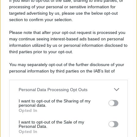
If you wish to opt-out of the sale, sharing to third parties, or
Iscriviti alla nostra newsletter per non perdere le ultime
processing of your personal or sensitive information for
novità
targeted advertising by us, please use the below opt-out
section to confirm your selection.
Iscriviti Ora
Please note that after your opt-out request is processed you
may continue seeing interest-based ads based on personal
information utilized by us or personal information disclosed to
third parties prior to your opt-out.
You may separately opt-out of the further disclosure of your
personal information by third parties on the IAB’s list of
© 2026 | Ediservice s.r.l. 95126 Catania – Via Principe
downstream participants.
Nicola, 22 – P.IVA: 01153210875 – Cciaa Catania n.
Personal Data Processing Opt Outs
This information may also be disclosed by us to third parties
01153210875 – Quotidiano di Sicilia usufruisce dei
on the IAB’s List of Downstream Participants that may further
contributi di cui al D.lgs n. 70/2017
I want to opt-out of the Sharing of my
disclose it to other third parties.
personal data.
Opted In
I want to opt-out of the Sale of my
Personal Data.
Chi Siamo
Opted In
Fondazione Etica e Valori Marilù Tregua