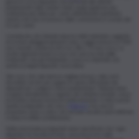
giorno in cui un deputato non partecipi alle attività
parlamentari nelle sedute d’aula venga applicata una
trattenuta pari all’un per cento dell’indennità spettante,
mentre nel caso di assenze dalle commissioni si scende allo
0,5 per cento.
Considerato che l’attuale importo delle indennità, soggette
di recente all’aggiornamento Istat, si aggira intorno ai 7500
euro mensili, si parla di cifre tra i 38 e i 75 euro circa. La
novità riguarda anche la voce che sarà toccata dalle
trattenute: non più l’indennità, ovvero lo stipendio che
spetta ai singoli deputati, ma la diaria.
Tale voce, che vale diverse migliaia di euro, sulla carta
dovrebbe servire per pagare le spese affrontate dai
deputati per svolgere i lavori parlamentari. Tuttavia viene
erogata mensilmente a ognuno dei settanta membri, senza
prevedere alcuna forma di rendicontazione. In altre parole
spetta al deputato che vive a
Palermo
e ha casa di
proprietà come a coloro che arrivano da altre parti dell’isola
e hanno in affitto un’abitazione.
Nella nota inviata ai deputati viene specificato che “ogni
deputato ha facoltà di fruire, senza incorrere nella