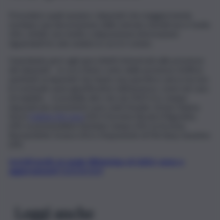
Prevedere quali saranno i deputati che maggiormente
rischiano una decurtazione delle entrate mensili non è facile.
L’Ars, infatti, non mette a disposizione informazioni
riguardanti le sole sedute in cui si è votato.
Guardando però agli specchietti trimestrali sulle presenze
dei deputati – in cui si tiene conto delle presenze d’ufficio
spettanti ai deputati che hanno una specifica carica ma non
le eventuali cause giustificative dell’assenza, come nel caso
di malattia – è possibile dire che nel 2023 tra i cinque
deputati più assenteisti sono stati il leader di Sud chiama
Nord
Cateno De Luca
(53), il forzista Nicola D’Agostino
(39), la pentastellata Stefania Campo (35), la forzista
Bernardette Grasso (31) e l’esponente di Fdi Giusy Savarino
(29).
Iscriviti gratis al canale WhatsApp di QdS.it, news e
aggiornamenti CLICCA QUI
Leggi anche