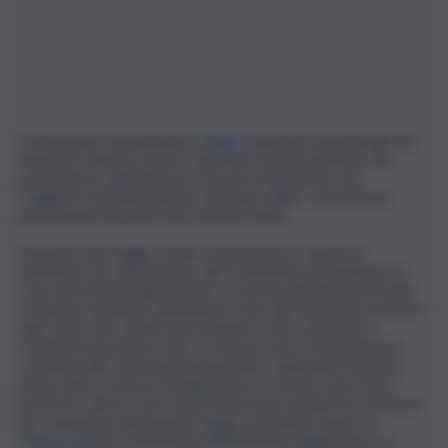
Contrastare l’assenteismo all’
Ars
colpendo il portafogli dei
deputati. Sembra essere questa la ricetta adottata dal
parlamento regionale per cercare di garantire una
maggiore frequentazione dell’aula e delle commissioni
permanenti da parte dei settanta eletti.
A partire da maggio, infatti, entreranno in vigore le
modifiche al regolamento sulle trattenute da applicare in
caso di assenze ingiustificate. La nuova disciplina prevede
un deciso aumento dell’importo che ogni deputato perderà
ogni volta che salterà una seduta in cui è chiamato a
esprimere il proprio voto. La mossa, che è strettamente
connessa alla scarsa partecipazione registrata in questo
primo anno e mezzo di legislatura, in cui non sono state
poche le volte in cui è stato necessario rinviare le votazioni
per mancanza del numero legale, potrebbe avere un
riflesso anche in termini di solidità della maggioranza di