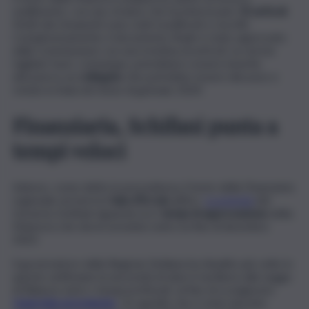
snellimento, con uno stralcio che ha interessato
10 articoli
.
Molti dei rimanenti sono stati modificati e riscritti.
Complessivamente, il documento finale è stato approvato
dalla Commissione con una trentina di articoli. Le norme
tagliate fuori, comunque, potrebbero essere inserite
attraverso un
collegato
che potrebbe essere discusso e
votato in Aula nel mese di gennaio 2024.
Finanziaria, Schifani punta a
tempi veloci
Adesso, come detto in precedenza, il testo della Finanziaria
regionale arriverà in
Sala d’Ercole
all’Ars.
La priorità
del
Governo Schifani riguarda ora i
tempi di approvazione
della
Manovra che dovrà avvenire entro la fine di dicembre
2023.
Il governatore della Regione Siciliana ha ribadito più volte in
queste settimane la necessità di dare il via libera alla Legge
di Bilancio entro i tempi prefissati, al fine di scongiurare
l’
esercizio provvisorio
. Un appello che è stato lanciato