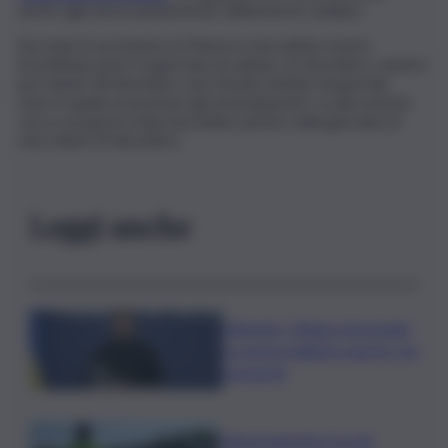
anche agli stessi parlamentari dell’emiciclo siciliano.
Secondo le previsioni, la Manovra dovrebbe essere
incardinata entro la giornata di sabato 16 dicembre, mentre
per lunedì 18 dicembre sarà fissato il limite temporale
entro il quale presentare gli emendamenti. La discussione
vera e propria in Aula dovrebbe partire nella giornata di
mercoledì 20 dicembre.
Leggi anche
Zelensky: Stiamo lavorando
su nostra balistica anche con
Leonardo
Tamponamento tra più