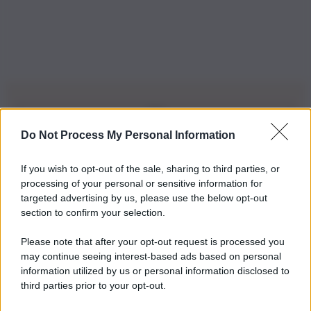
Do Not Process My Personal Information
Iscriviti alla nostra Newsletter
If you wish to opt-out of the sale, sharing to third parties, or
Iscriviti alla nostra newsletter per non perdere le ultime
processing of your personal or sensitive information for
novità
targeted advertising by us, please use the below opt-out
section to confirm your selection.
Iscriviti Ora
Please note that after your opt-out request is processed you
may continue seeing interest-based ads based on personal
information utilized by us or personal information disclosed to
third parties prior to your opt-out.