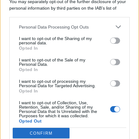
You may separately opt-out of the further disclosure of your
personal information by third parties on the IAB’s list of
© 2026 | Ediservice s.r.l. 95126 Catania – Via Principe
downstream participants.
Nicola, 22 – P.IVA: 01153210875 – Cciaa Catania n.
Personal Data Processing Opt Outs
This information may also be disclosed by us to third parties
01153210875 – Quotidiano di Sicilia usufruisce dei
on the IAB’s List of Downstream Participants that may further
contributi di cui al D.lgs n. 70/2017
I want to opt-out of the Sharing of my
disclose it to other third parties.
personal data.
Opted In
I want to opt-out of the Sale of my
Personal Data.
Chi Siamo
Opted In
Fondazione Etica e Valori Marilù Tregua
Fondatore Carlo Alberto Tregua
Lavora con noi
I want to opt-out of processing my
Personal Data for Targeted Advertising.
Gerenza
Opted In
I want to opt-out of Collection, Use,
Retention, Sale, and/or Sharing of my
Personal Data that Is Unrelated with the
Purposes for which it was collected.
Opted Out
Scarica l’app
CONFIRM