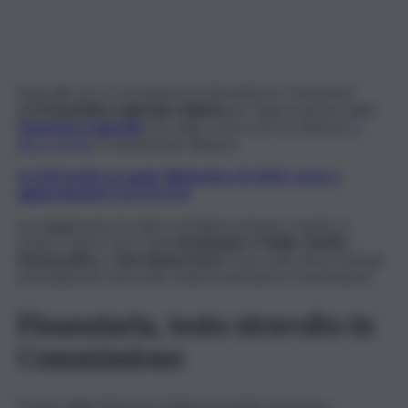
Inizia alle ore 11 di venerdì 15 dicembre la “maratona”
dell’
Assemblea regionale siciliana
per l’approvazione della
Finanziaria regionale
che nelle scorse ore ha ottenuto
il
disco verde
il Commissione Bilancio.
Iscriviti gratis al canale WhatsApp di QdS.it, news e
aggiornamenti CLICCA QUI
La maggioranza ha dato il via libera al testo, mentre a
votare contro sono stati
Movimento 5 Stelle
,
Partito
Democratico
e
Sud chiama Nord
. Sono stati ritirati tutti gli
emendamenti che erano stati presentati in Commissione.
Finanziaria, testo stravolto in
Commissione
Il testo della Manovra siciliana ha subìto un brusco