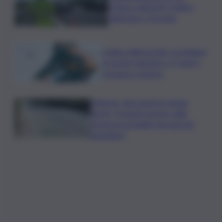
vetture sulla A29, traffico
rallentato a Torretta
Codice della strada, si studiano
le novità: patente a 17 anni e
sorpasso a destra
Palermo, due morti in cinque
giorni: “Il tavolo tecnico sulla
sicurezza stradale non può più
aspettare”